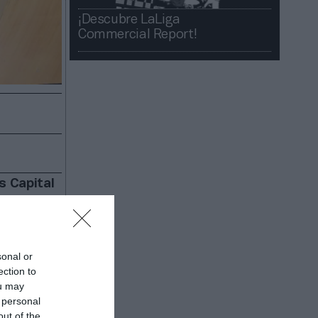
¡Descubre LaLiga
Commercial Report!​​
s Capital
 por un
oritario de
un tercio
s
sonal or
os, según
ection to
ou may
 personal
out of the