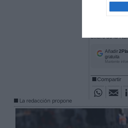
de inversión.
MSP Sports
inversor minor
David Blitzer, 
Blitzer, a su ve
Sixers de la NB
Añadir
2Pl
gratuita
Mantente infor
Compartir
La redacción propone