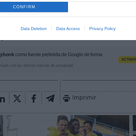
CONFIRM
 Capital desembarcó en España hace más tres añ
itario de la AD Alcorcón
. Su entrada se produjo de l
quien adquirió el club a través del vehículo inversor B
Data Deletion
Data Access
Privacy Policy
z, es copropietario del Crystal Palace y de los Philade
A.
aybook
como fuente preferida de Google de forma
ACTIVA
mado con las últimas noticias de actualidad.
Imprimir