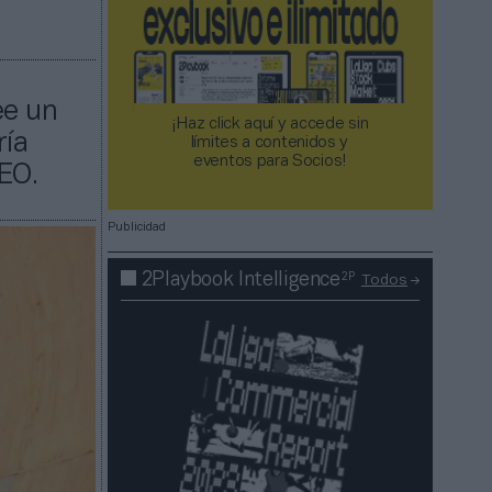
ee un
¡Haz click aquí y accede sin
ría
límites a contenidos y
eventos para Socios!​​​​​​​
EO.
Publicidad
2P
2Playbook Intelligence
Todos