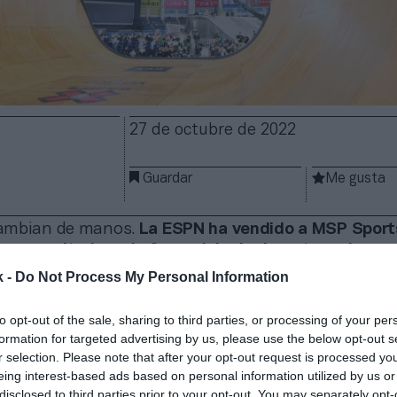
27 de octubre de 2022
Guardar
Me gusta
ambian de manos.
La ESPN ha vendido a MSP Sport
ón mayoritaria en la franquicia de deportes urbanos
 ha sido desvelado
. El fondo, actual accionista min
k -
Do Not Process My Personal Information
, de los Phoenix Suns de la NBA y que también posee 
ing, entre otras propiedades deportivas, asumirá la
to opt-out of the sale, sharing to third parties, or processing of your per
merciales y la producción de los eventos y contenid
formation for targeted advertising by us, please use the below opt-out s
 Games, en un comunicado.
r selection. Please note that after your opt-out request is processed y
eing interest-based ads based on personal information utilized by us or
, el grupo audiovisual norteamericano, que creó la
disclosed to third parties prior to your opt-out. You may separately opt-