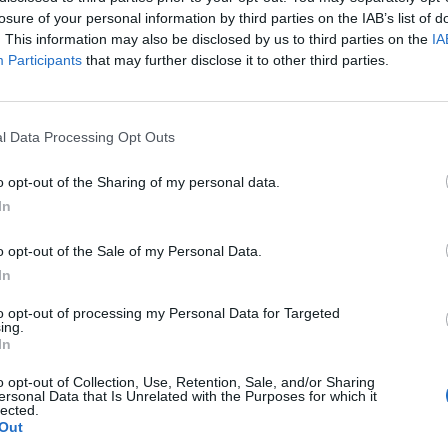
 1995,
pasa a un segundo plano y mantendrá una
losure of your personal information by third parties on the IAB’s list of
inoritaria
. Además, continuará siendo el socio audio
. This information may also be disclosed by us to third parties on the
IA
dos Unidos durante los próximos años. MSP Sports C
Participants
that may further disclose it to other third parties.
e estrenará al frente de la producción y dirección de 
 X Games que se celebrarán en Aspen del 27 al 29 de
l Data Processing Opt Outs
de este trasvase de acciones, se ha producido un ca
a empresa con el nombramiento de un nuevo director 
o opt-out of the Sharing of my personal data.
ven Flisler, que procede de Twitch,
dónde ha sido
In
de contenido original y productor ejecutivo de Twitch
rsores destaca la presencia de Tony Hawk, 10 veces m
o opt-out of the Sale of my Personal Data.
 que se unirá al grupo como asesor de la marca.
In
onado
to opt-out of processing my Personal Data for Targeted
ts Capital compra el 33% de McLaren Racing por 200 millones de euros
ing.
In
o opt-out of Collection, Use, Retention, Sale, and/or Sharing
 Capital está entusiasmado con el futuro de los X 
ersonal Data that Is Unrelated with the Purposes for which it
evos administradores de una parte tan importante de
lected.
Out
porte”, ha asegurado Jeff Moorad, director ejecutivo