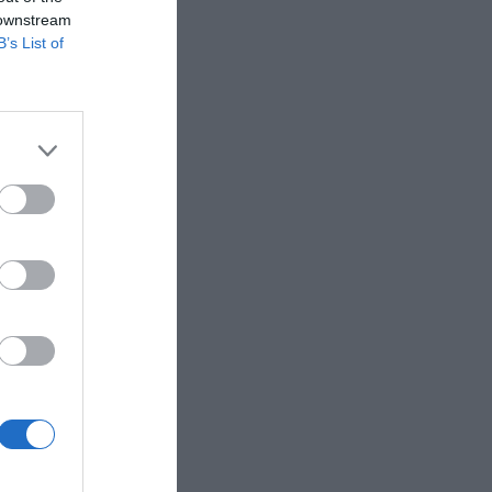
 downstream
visual del
B’s List of
apital,
los
 enero de
mbio en la
general.
 Rivals.
edallista
Games y
 la
 del fondo