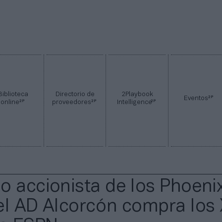
Biblioteca
Directorio de
2Playbook
2P
Eventos
2P
2P
2P
online
proveedores
Intelligence
o accionista de los Phoeni
el AD Alcorcón compra los 