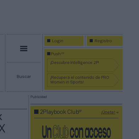
Login
Registro
Menú
2P
Push
¡Descubre Intelligence 2P!
Buscar
¡Recupera el contenido de PRO
Women in Sports!
Publicidad
2P
2Playbook Club
¡Únete!
x
X