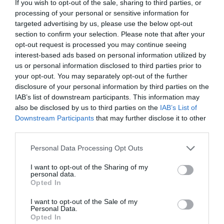
If you wish to opt-out of the sale, sharing to third parties, or
Sportstech Startup Challenge es una iniciativa de
processing of your personal or sensitive information for
2Playbook, SportBoost y MADCUP para impulsar el
targeted advertising by us, please use the below opt-out
ecosistema emprendedor vinculado al deporte. El
section to confirm your selection. Please note that after your
próximo 19 de junio, en el marco del Sports Summit
opt-out request is processed you may continue seeing
Madrid, reuniremos a 12 start-ups finalistas que
interest-based ads based on personal information utilized by
presentarán sus proyectos ante inversores y
profesionales de la industria. La participación es gratuita
us or personal information disclosed to third parties prior to
y el plazo para presentar candidatura está abierto hasta
your opt-out. You may separately opt-out of the further
el 9 de mayo. Las start-ups seleccionadas optarán a un
disclosure of your personal information by third parties on the
paquete de premios valorado en 50.000 euros. Si tienes
IAB’s list of downstream participants. This information may
una solución innovadora para el sector, este es tu
also be disclosed by us to third parties on the
IAB’s List of
espacio. Más información y acceso al formulario en el
Downstream Participants
that may further disclose it to other
siguiente enlace
.
third parties.
Añadir
2Playbook
como fuente preferida de Google
Personal Data Processing Opt Outs
de forma gratuita
Mantente informado con las últimas noticias de actualidad.
I want to opt-out of the Sharing of my
ACTIVAR AHORA
personal data.
Opted In
I want to opt-out of the Sale of my
Personal Data.
Compartir
Opted In