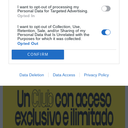
Imprimir
I want to opt-out of processing my
Personal Data for Targeted Advertising.
Opted In
Índex
2P
I want to opt-out of Collection, Use,
Retention, Sale, and/or Sharing of my
Fórmula 1
Personal Data that Is Unrelated with the
Purposes for which it was collected.
Opted Out
CONFIRM
Publicidad
Data Deletion
Data Access
Privacy Policy
2P
2Playbook Club