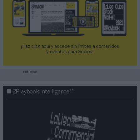
¡Haz click aquí y accede sin límites a contenidos
y eventos para Socios!​​​​​​​
Publicidad
2P
2Playbook Intelligence