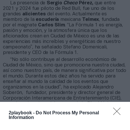
La presencia de
Sergio
Checo
Pérez,
que entre
2021 y 2024 fue piloto de Red Bull, fue uno de los
grandes
alicientes
del evento. Actualmente es
miembro de la
escudería
mexicana
Telmex
, fundada
por el magnate
Carlos Slim
. “La Fórmula 1 es energía,
pasión y emoción, y la atmosfera única que los
aficionados crean en Ciudad de México es una de las
experiencias más increíbles y energéticas de nuestro
campeonato”, ha señalado Stefano Domenicali,
presidente y CEO de la Fórmula 1.
“No sólo contribuye al desarrollo económico de
Ciudad de México, sino que promociona nuestra ciudad,
así como nuestro país, de manera significativa por todo
el mundo. Durante estos diez años ha servido para
enseñar al mundo la calidad de los eventos que
organizamos en la ciudad”, ha explicado Alejandro
Soberón, fundador, presidente y director general de
Corporación Interamericana de Entretenimiento (CIE),
organismo impulsor del retorno de la F1 a México.
2playbook -
Do Not Process My Personal
Information
¿Eres una start-up? Participa en el Sportstech
Startup Challenge