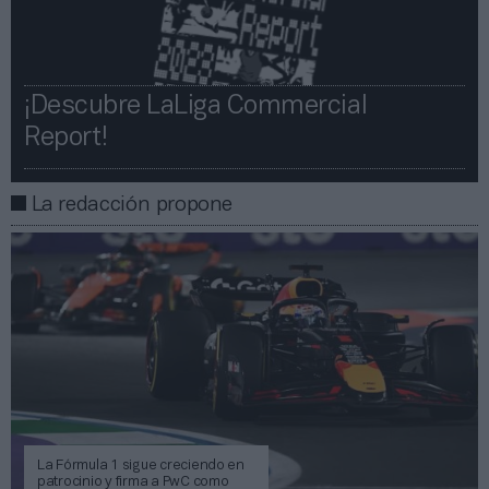
¡Descubre LaLiga Commercial
Report!​​
La redacción propone
La Fórmula 1 sigue creciendo en
patrocinio y firma a PwC como