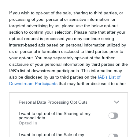
también cuentan con la denominación
de Acontecimiento de Excepcional Interés Público
(Aeip) son Universo Mujer o el programa de
If you wish to opt-out of the sale, sharing to third parties, or
preparación de los deportistas españoles para los
processing of your personal or sensitive information for
Juegos de París 2024. Asimismo, también cuentan con
targeted advertising by us, please use the below opt-out
exenciones fiscales la Davis Cup, los actos
section to confirm your selection. Please note that after your
del centenario de la Real Federación de Hockey (Rfeh),
opt-out request is processed you may continue seeing
con duración hasta 2024, el 60 aniversario del Rally
interest-based ads based on personal information utilized by
Blendio Princesa de Asturias, el Andalucía Valderrama
us or personal information disclosed to third parties prior to
Masters.
your opt-out. You may separately opt-out of the further
disclosure of your personal information by third parties on the
Añadir
2Playbook
como fuente preferida de Google
IAB’s list of downstream participants. This information may
de forma gratuita
also be disclosed by us to third parties on the
IAB’s List of
Mantente informado con las últimas noticias de actualidad.
Downstream Participants
that may further disclose it to other
ACTIVAR AHORA
third parties.
Personal Data Processing Opt Outs
Compartir
I want to opt-out of the Sharing of my
personal data.
Imprimir
Opted In
I want to opt-out of the Sale of my
2P