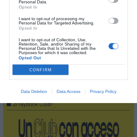
Índex
Personal Data.
Opted In
Gobierno
I want to opt-out of processing my
Personal Data for Targeted Advertising.
Opted In
Generalitat de Catalunya
I want to opt-out of Collection, Use,
Retention, Sale, and/or Sharing of my
Ayuntamiento de Barcelona
Personal Data that Is Unrelated with the
Purposes for which it was collected.
Opted Out
Copa América de vela
CONFIRM
Publicidad
Data Deletion
Data Access
Privacy Policy
2P
2Playbook Club