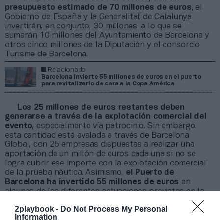
presupuesto estimado de 70 millones de euros
, el
Gobierno de España y la Generalitat de Catalunya
invertirán, en conjunto, 30 millones
, a lo que se
sumarán 10 millones del Ayuntamiento de Barcelona y
otros cinco millones de la Diputación y el consorcio
Turisme de Barcelona.
Relacionado
Barcelona invierte 55 millones de euros en el puerto
para revitalizarlo de cara a la Copa América
Los 25 millones de euros restantes deben
generarse a través de la explotación comercial del
evento
, especialmente vía patrocinio. Sin embargo,
esta cantidad está avalada a través de Barcelona
Global, con 25 empresas dispuestas a realizar una
aportación de un millón de euros cada una si no se
logra cubrir ese importe con la explotación comercial
de la prueba náutica. Asimismo,
el Puerto de
Barcelona ha invertido 55 millones de euros
en
algunas de las diferentes
actuaciones previstas en la
instalación para albergar la prueba
.
2playbook -
Do Not Process My Personal
En el deporte español, otros proyectos que
Information