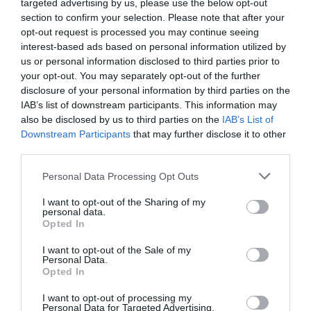
targeted advertising by us, please use the below opt-out
como más de 19.000 contratos de patrocinio en el
section to confirm your selection. Please note that after your
mercado español, segmentados por competición,
opt-out request is processed you may continue seeing
tipología de activos, marcas, categorías de producto y
interest-based ads based on personal information utilized by
valor económico aproximado de cada acuerdo. Si
us or personal information disclosed to third parties prior to
quieres más información, contacta con nosotros a
your opt-out. You may separately opt-out of the further
través de
intelligence@2playbook.com
.
disclosure of your personal information by third parties on the
IAB’s list of downstream participants. This information may
Añadir
2Playbook
como fuente preferida de Google
also be disclosed by us to third parties on the
IAB’s List of
de forma gratuita
Mantente informado con las últimas noticias de actualidad.
Downstream Participants
that may further disclose it to other
ACTIVAR AHORA
third parties.
Personal Data Processing Opt Outs
Compartir
I want to opt-out of the Sharing of my
personal data.
Opted In
Imprimir
I want to opt-out of the Sale of my
Personal Data.
Índex
2P
Opted In
I want to opt-out of processing my
Generalitat de Catalunya
Personal Data for Targeted Advertising.