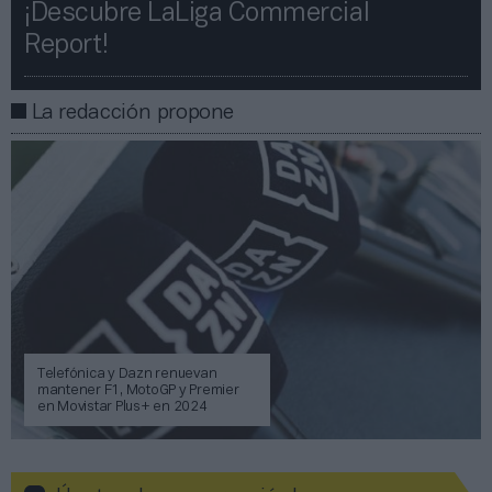
¡Descubre LaLiga Commercial
Report!​​
La redacción propone
Telefónica y Dazn renuevan
mantener F1, MotoGP y Premier
en Movistar Plus+ en 2024