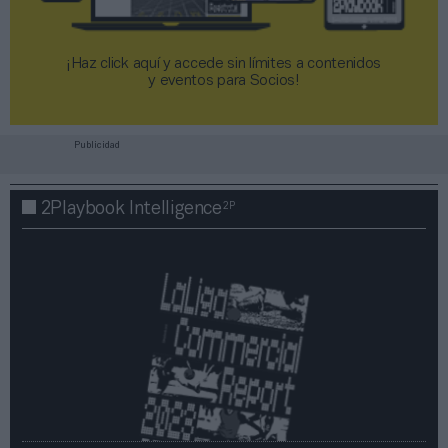
¡Haz click aquí y accede sin límites a contenidos
y eventos para Socios!​​​​​​​
Publicidad
2P
2Playbook Intelligence