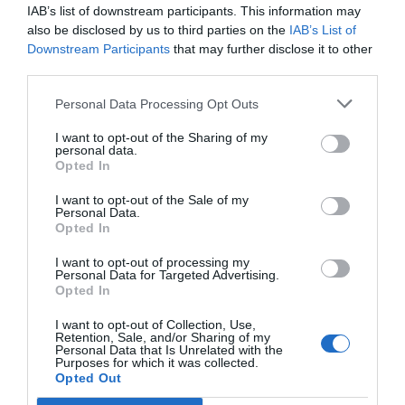
IAB’s list of downstream participants. This information may
also be disclosed by us to third parties on the
IAB’s List of
Añadir
2Playbook
como fuente preferida de Google
Downstream Participants
that may further disclose it to other
de forma gratuita
third parties.
Mantente informado con las últimas noticias de actualidad.
ACTIVAR AHORA
Personal Data Processing Opt Outs
I want to opt-out of the Sharing of my
personal data.
Compartir
Opted In
Imprimir
I want to opt-out of the Sale of my
Personal Data.
Opted In
I want to opt-out of processing my
Publicidad
Personal Data for Targeted Advertising.
Opted In
2P
2Playbook Club
I want to opt-out of Collection, Use,
Retention, Sale, and/or Sharing of my
Personal Data that Is Unrelated with the
Purposes for which it was collected.
Opted Out