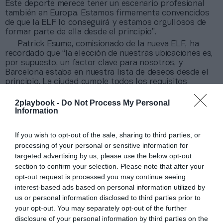
Este deporte merece tener un escenario profesional
también en Europa. Estamos firmemente convencidos
de que la ELF lo conseguirá y estamos orgullosos de
formar parte de ella desde el principio”.
Patrick Esume, comisionado de la nueva ELF, ha
recordado que “la elección de nuestras ubicaciones es,
por supuesto, un factor clave para nosotros, y
Barcelona estaba en nuestra lista de deseos desde el
principio. La ciudad cumple todos los requisitos
requeridos tanto para una franquicia, como para
posibles estadios, así como el potencial económico”.
2playbook -
Do Not Process My Personal
Information
El proyecto de una liga internacional de fútbol
americano recupera el viejo anhelo de este deporte,
que en su día contó con NFL Europa.
El relanzamiento
If you wish to opt-out of the sale, sharing to third parties, or
lo está liderando SEH Sports & Entertainment Holding,
processing of your personal or sensitive information for
que ha optado por un modelo de franquicias para dar
targeted advertising by us, please use the below opt-out
estabilidad a los inversores que apuesten por el
section to confirm your selection. Please note that after your
proyecto.
opt-out request is processed you may continue seeing
“Estamos en condiciones de asumir más franquicias
interest-based ads based on personal information utilized by
rápidamente y perseguimos constantemente
el
us or personal information disclosed to third parties prior to
objetivo de establecer una liga con más de 20
your opt-out. You may separately opt-out of the further
equipos de diez países a medio plazo”, ha añadido
disclosure of your personal information by third parties on the
Zeljko Karajica, consejero delegado de la gestora.