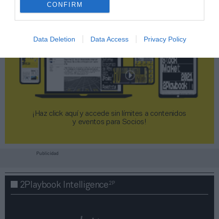
CONFIRM
Data Deletion
Data Access
Privacy Policy
¡Haz click aquí y accede sin límites a contenidos
y eventos para Socios!​​​​​​​
Publicidad
2P
2Playbook Intelligence