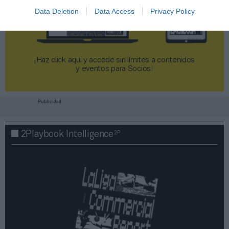
Data Deletion
Data Access
Privacy Policy
¡Haz click aquí y accede sin límites a contenidos
y eventos para Socios!​​​​​​​
Publicidad
2P
2Playbook Intelligence