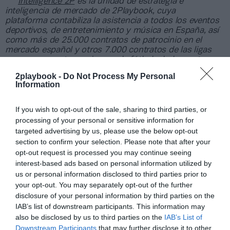
Intelligence 2P
es la unidad de estrategia e
inteligencia de mercado de 2Playbook, cuya
plataforma contabiliza la asistencia a todos los eventos
deportivos, de entretenimiento y música en España, así
como más de 25.000 contratos de patrocinio en el
mercado español y otros 7.000 contratos de las ligas
europeas y norteamericanas de fútbol y baloncesto,
segmentados por competición, tipología de activos,
2playbook -
Do Not Process My Personal
marcas, categorías de producto y valor económico
Information
aproximado de cada acuerdo. Si quieres más
información, contacta con nosotros a través
de
intelligence@2playbook.com
.
If you wish to opt-out of the sale, sharing to third parties, or
processing of your personal or sensitive information for
targeted advertising by us, please use the below opt-out
Añadir
2Playbook
como fuente preferida de Google
section to confirm your selection. Please note that after your
de forma gratuita
Mantente informado con las últimas noticias de actualidad.
opt-out request is processed you may continue seeing
ACTIVAR AHORA
interest-based ads based on personal information utilized by
us or personal information disclosed to third parties prior to
your opt-out. You may separately opt-out of the further
disclosure of your personal information by third parties on the
Compartir
IAB’s list of downstream participants. This information may
also be disclosed by us to third parties on the
IAB’s List of
Imprimir
Downstream Participants
that may further disclose it to other