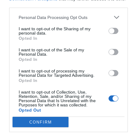
third parties.
Índex
2P
Personal Data Processing Opt Outs
ITF
I want to opt-out of the Sharing of my
personal data.
Opted In
I want to opt-out of the Sale of my
Publicidad
Personal Data.
Opted In
I want to opt-out of processing my
2P
2Playbook Club
Personal Data for Targeted Advertising.
Opted In
I want to opt-out of Collection, Use,
Retention, Sale, and/or Sharing of my
Personal Data that Is Unrelated with the
Purposes for which it was collected.
Opted Out
CONFIRM