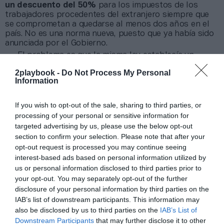
un descuento del 50%
para los impuestos de los
trabajadores procedentes del extranjero siempre que
se comprometan a quedarse al menos dos años en el
país. No es una norma nueva, puesto que ya había sido
anunciada por el Gobierno.
El problema es que la misma ley establecía un
decreto de desarrollo que debía aprobarse para que
2playbook -
Do Not Process My Personal
pueda aplicarse y que, después de un año y medio, ha
Information
sido finalmente ejecutado pese a la crisis política que
atraviesa el país, con la dimisión de Giuseppe Conte por
la falta de apoyos.
If you wish to opt-out of the sale, sharing to third parties, or
processing of your personal or sensitive information for
Añadir
2Playbook
como fuente preferida de Google
targeted advertising by us, please use the below opt-out
de forma gratuita
section to confirm your selection. Please note that after your
Mantente informado con las últimas noticias de actualidad.
opt-out request is processed you may continue seeing
ACTIVAR AHORA
interest-based ads based on personal information utilized by
us or personal information disclosed to third parties prior to
your opt-out. You may separately opt-out of the further
disclosure of your personal information by third parties on the
Compartir
IAB’s list of downstream participants. This information may
also be disclosed by us to third parties on the
IAB’s List of
Imprimir
Downstream Participants
that may further disclose it to other