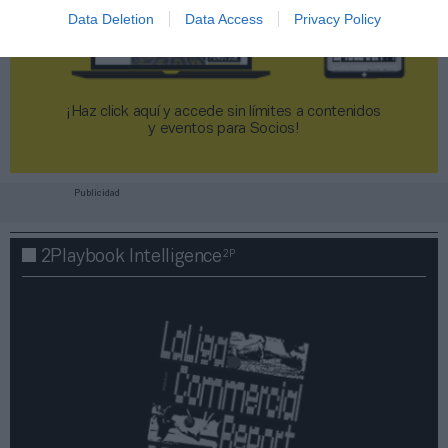
Data Deletion
Data Access
Privacy Policy
¡Haz click aquí y accede sin límites a contenidos
y eventos para Socios!​​​​​​​
Publicidad
2P
2Playbook Intelligence