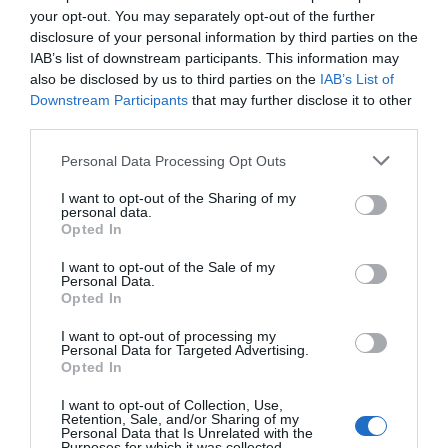
your opt-out. You may separately opt-out of the further
Añadir
2Playbook
como fuente preferida de Google
de forma gratuita
disclosure of your personal information by third parties on the
Mantente informado con las últimas noticias de actualidad.
IAB’s list of downstream participants. This information may
ACTIVAR AHORA
also be disclosed by us to third parties on the
IAB’s List of
Downstream Participants
that may further disclose it to other
third parties.
Compartir
Personal Data Processing Opt Outs
Imprimir
I want to opt-out of the Sharing of my
personal data.
Opted In
Índex
2P
I want to opt-out of the Sale of my
Personal Data.
Serie A
Opted In
I want to opt-out of processing my
Personal Data for Targeted Advertising.
Opted In
Publicidad
I want to opt-out of Collection, Use,
Retention, Sale, and/or Sharing of my
Personal Data that Is Unrelated with the
2P
2Playbook Club
Purposes for which it was collected.