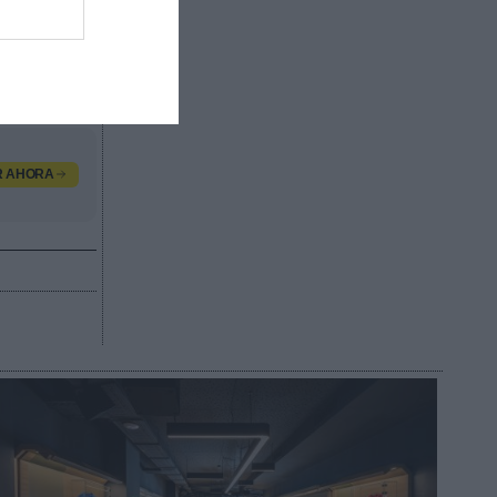
 de la
Fifa,
 hacia
tbol con
R AHORA