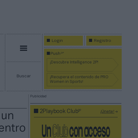
Login
Registro
Menú
2P
Push
¡Descubre Intelligence 2P!
Buscar
¡Recupera el contenido de PRO
Women in Sports!
Publicidad
2P
2Playbook Club
¡Únete!
 un
entro