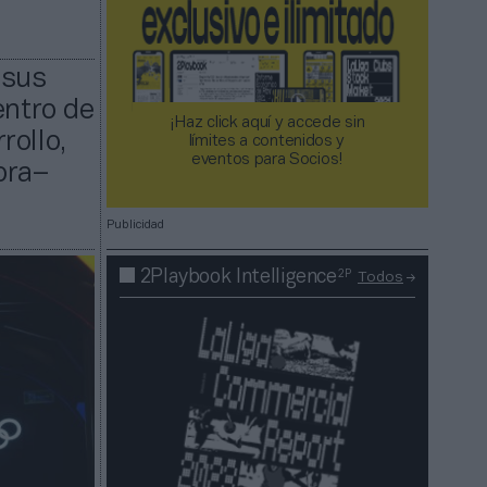
 sus
entro de
¡Haz click aquí y accede sin
rollo,
límites a contenidos y
eventos para Socios!​​​​​​​
ora–
Publicidad
2P
2Playbook Intelligence
Todos