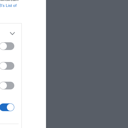
 de
B’s List of
 de
 que vemos
que
por un
eo español
des
del fútbol
a
o.
 fútbol en
a
 Legends,
 los