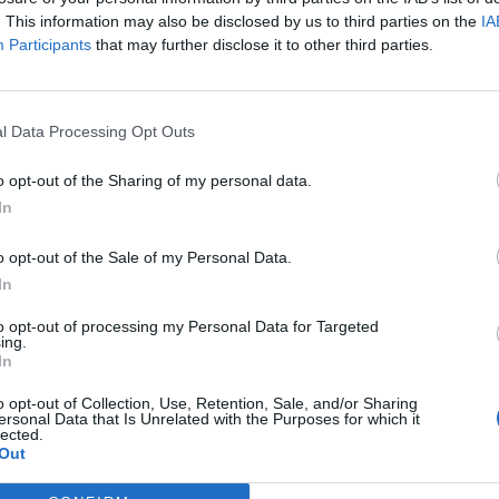
sado año un 10% de Legends Collection
, con opción
. This information may also be disclosed by us to third parties on the
IA
%, y otro 25% de la filial europea de esta promotora
Participants
that may further disclose it to other third parties.
Es una inversión en una nueva línea de negocio a la
o”, explicaban entonces fuentes de la competición 
 Tebas.
El museo, de siete plantas, estará coronado 
l Data Processing Opt Outs
 la marca de
sports bar
lanzada por la competición.
a promotora también cuenta como socios en el mus
o opt-out of the Sharing of my personal data.
a Fifa, que tienen salas específicas sobres sus gran
In
“Es un sueño cumplido traer a Madrid el patrimonio 
tamente con las instituciones más importantes”, h
o opt-out of the Sale of my Personal Data.
elo Ordás, presidente de Legends, en un comunicad
In
onado
to opt-out of processing my Personal Data for Targeted
bre su capital a LaLiga y Uefa para invertir 8 millones en un museo del
ing.
In
o opt-out of Collection, Use, Retention, Sale, and/or Sharing
, Óscar Mayo, director general ejecutivo de LaLiga, h
ersonal Data that Is Unrelated with the Purposes for which it
 “estamos
orgullosos de formar parte del proyecto
lected.
Out
 antes y un después
para el mundo del fútbol”.
fa, que contará con una exposición permanente sobre