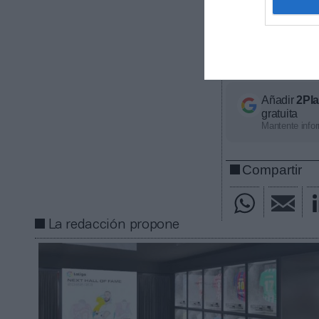
Mundiales en e
ha agregado qu
nuestra estrat
más aficionado
Añadir
2Pl
gratuita
Mantente infor
Compartir
La redacción propone