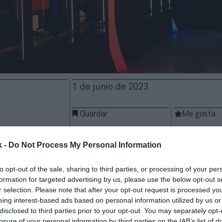
1 de junio de 2023
Guardar
Me gusta
desde hoy con un museo del fútbol. Un gran espacio
k -
Do Not Process My Personal Information
s, situado en la Puerta del Sol, que se espera sirva
 los fans y coleccionistas del deporte rey. Su promo
to opt-out of the sale, sharing to third parties, or processing of your per
tion –sin relación con la consultora norteamericana
formation for targeted advertising by us, please use the below opt-out s
s diferentes salas 600 piezas exclusivas.
La inversió
r selection. Please note that after your opt-out request is processed y
es de euros
,
tal y como avanzó
2Playbook
.
eing interest-based ads based on personal information utilized by us or
disclosed to third parties prior to your opt-out. You may separately opt-
cto, la compañía cuenta como principal socio con
LaL
losure of your personal information by third parties on the IAB’s list of