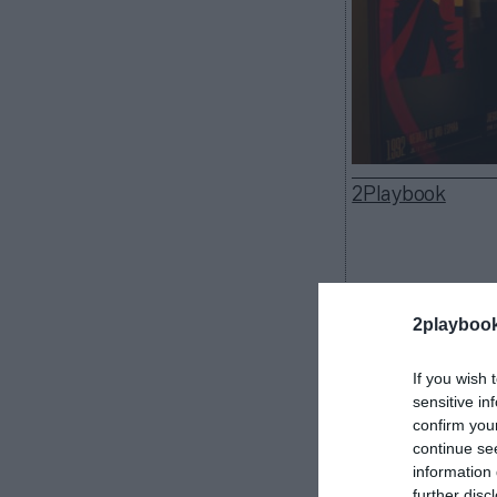
2Playbook
Madrid cuenta 
2playboo
metros cuadrado
de encuentro de
If you wish 
Legends Collec
sensitive in
agrupado en su
confirm you
es de 8 millon
continue se
information 
En el proye
further disc