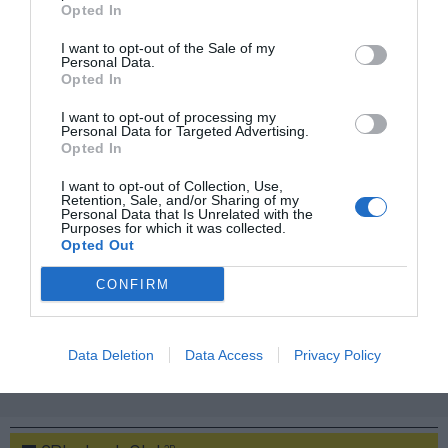
Opted In
Mantente informado con las últimas noticias de actualidad.
ACTIVAR AHORA
I want to opt-out of the Sale of my
Personal Data.
Opted In
Compartir
I want to opt-out of processing my
Personal Data for Targeted Advertising.
Opted In
Imprimir
I want to opt-out of Collection, Use,
Retention, Sale, and/or Sharing of my
Índex
2P
Personal Data that Is Unrelated with the
Purposes for which it was collected.
Opted Out
LaLiga
CONFIRM
NBA
Data Deletion
Data Access
Privacy Policy
Publicidad