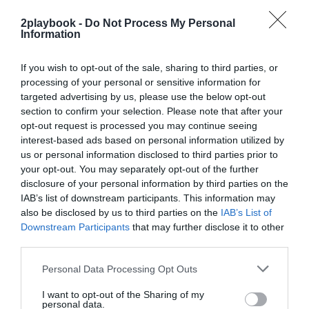
en 2022
2playbook -
Do Not Process My Personal
Information
If you wish to opt-out of the sale, sharing to third parties, or
Por su parte, Chus Bueno, vicepresidente de la liga
processing of your personal or sensitive information for
norteamericana de baloncesto para las regiones de
targeted advertising by us, please use the below opt-out
Europa, África y Oriente Medio (Emea), ha apuntado que
section to confirm your selection. Please note that after your
“para NBA es fundamental la creación espacios
opt-out request is processed you may continue seeing
como la futura NBA School
en los que podamos hacer
interest-based ads based on personal information utilized by
crecer el baloncesto con formación de base, y que el
us or personal information disclosed to third parties prior to
talento local pueda desarrollarse en las mejores
condiciones posibles”.
your opt-out. You may separately opt-out of the further
disclosure of your personal information by third parties on the
“Se trata de un proyecto único,
una alianza
estratégica con LaLiga y la NBA que convertirá
IAB’s list of downstream participants. This information may
estos complejos en una referencia mundial para el
also be disclosed by us to third parties on the
IAB’s List of
deporte y la educación
, construyendo una plataforma
Downstream Participants
that may further disclose it to other
global que genere sinergias y oportunidades a jóvenes
third parties.
de todo el mundo”, ha agregado Kiyomi Cerezo, director
ejecutivo de T3N Sport & Investment.
Personal Data Processing Opt Outs
I want to opt-out of the Sharing of my
Añadir
2Playbook
como fuente preferida de Google
personal data.
de forma gratuita