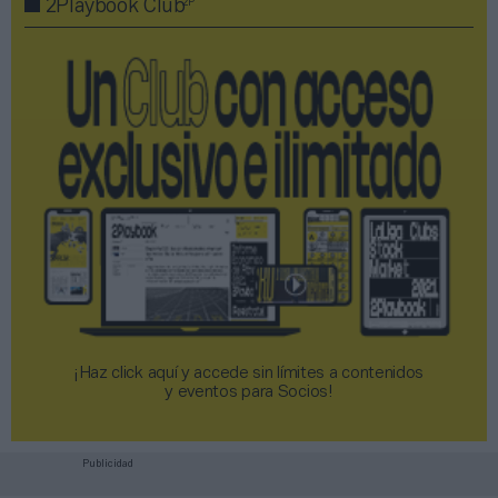
2P
2Playbook Club
¡Haz click aquí y accede sin límites a contenidos
y eventos para Socios!​​​​​​​
Publicidad