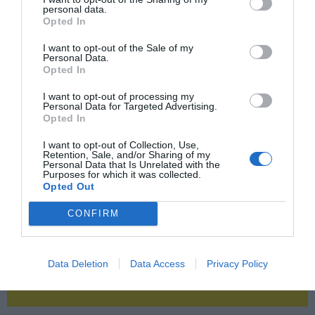
personal data.
Opted In
2P
2Playbook Club
I want to opt-out of the Sale of my
Personal Data.
Opted In
I want to opt-out of processing my
Personal Data for Targeted Advertising.
Opted In
I want to opt-out of Collection, Use,
Retention, Sale, and/or Sharing of my
Personal Data that Is Unrelated with the
Purposes for which it was collected.
Opted Out
CONFIRM
Data Deletion
Data Access
Privacy Policy
¡Haz click aquí y accede sin límites a contenidos
y eventos para Socios!​​​​​​​