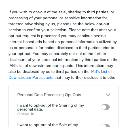
España, 100 festivales de música, museos y eventos de
entretenimiento, y otras 100 carreras populares de
If you wish to opt-out of the sale, sharing to third parties, or
running y ciclismo. Cada año publica un informe anual,
processing of your personal or sensitive information for
Fan Attendance Report, con las principales magnitudes
targeted advertising by us, please use the below opt-out
del ticketing deportivo en España.
section to confirm your selection. Please note that after your
El módulo incluye información club a club en LaLiga,
opt-out request is processed you may continue seeing
ACB, Asobal, Superliga de voleibol y todas las grandes
interest-based ads based on personal information utilized by
ligas extranjeras de fútbol y baloncesto masuclino y
us or personal information disclosed to third parties prior to
femenino, así como los datos de asistencia media y
your opt-out. You may separately opt-out of the further
agregada partidos de selecciones, torneos
disclosure of your personal information by third parties on the
internacionales celebrados en España o Copas del Rey y
IAB’s list of downstream participants. This information may
de la Reina de todos los deportes. Si quieres más
información, contacta con nosotros a través de
also be disclosed by us to third parties on the
IAB’s List of
intelligence@2playbook.com
.
Downstream Participants
that may further disclose it to other
third parties.
Añadir
2Playbook
como fuente preferida de Google
Personal Data Processing Opt Outs
de forma gratuita
Mantente informado con las últimas noticias de actualidad.
I want to opt-out of the Sharing of my
ACTIVAR AHORA
personal data.
Opted In
I want to opt-out of the Sale of my