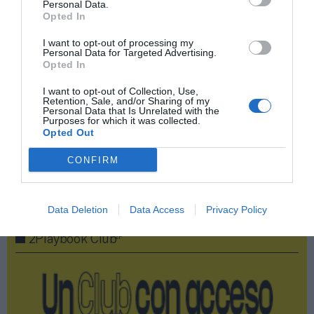
Compartir
Personal Data.
Opted In
Imprimir
I want to opt-out of processing my
Personal Data for Targeted Advertising.
Opted In
Índex
2P
I want to opt-out of Collection, Use,
Retention, Sale, and/or Sharing of my
Liga F
Personal Data that Is Unrelated with the
Purposes for which it was collected.
Opted Out
PRO Women in Sports
CONFIRM
Publicidad
Data Deletion
Data Access
Privacy Policy
2P
2Playbook Club