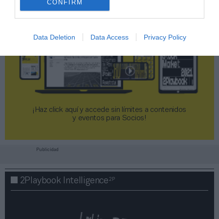
CONFIRM
Data Deletion
Data Access
Privacy Policy
¡Haz click aquí y accede sin límites a contenidos
y eventos para Socios!​​​​​​​
Publicidad
2P
2Playbook Intelligence