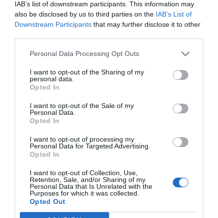
Compartir
IAB’s list of downstream participants. This information may
also be disclosed by us to third parties on the
IAB’s List of
Imprimir
Downstream Participants
that may further disclose it to other
third parties.
Índex
2P
Personal Data Processing Opt Outs
I want to opt-out of the Sharing of my
Liga F
personal data.
Opted In
Nombramiento
I want to opt-out of the Sale of my
Personal Data.
Opted In
Publicidad
I want to opt-out of processing my
Personal Data for Targeted Advertising.
Opted In
2P
2Playbook Club
I want to opt-out of Collection, Use,
Retention, Sale, and/or Sharing of my
Personal Data that Is Unrelated with the
Purposes for which it was collected.
Opted Out