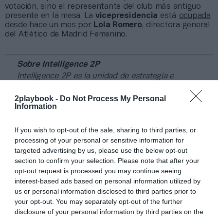
votación, sino el representante del club más antiguo
presente en la mesa. La
vicepresidencia
está
ocupada
desde hace un mes por
Lola Romero
, directora general
del Atlético de Madrid Femenino.
Sobre Intelligence 2P
Intelligence 2P
es la unidad de estrategia e
inteligencia de mercado de 2Playbook, cuya plataforma
de datos monitoriza en tiempo real el negocio de 60
2playbook -
Do Not Process My Personal
clubes de LaLiga, Liga F y Primera Federación; 200
Information
clubes de ligas europeas; 22 clubes de ACB y Primera
FEB. Si quieres más información, contacta con nosotros
If you wish to opt-out of the sale, sharing to third parties, or
en
intelligence@2playbook.com
.
processing of your personal or sensitive information for
targeted advertising by us, please use the below opt-out
Añadir
2Playbook
como fuente preferida de Google
section to confirm your selection. Please note that after your
de forma gratuita
opt-out request is processed you may continue seeing
Mantente informado con las últimas noticias de actualidad.
interest-based ads based on personal information utilized by
ACTIVAR AHORA
us or personal information disclosed to third parties prior to
your opt-out. You may separately opt-out of the further
disclosure of your personal information by third parties on the