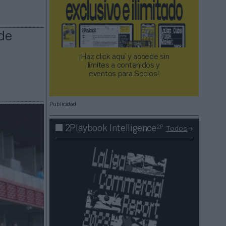
de
¡Haz click aquí y accede sin
límites a contenidos y
eventos para Socios!​​​​​​​
Publicidad
2P
2Playbook Intelligence
Todos