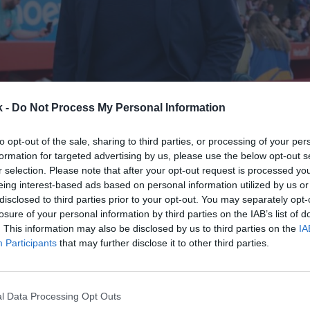
19 de febrero de 2026
k -
Do Not Process My Personal Information
Guardar
Me gusta
to opt-out of the sale, sharing to third parties, or processing of your per
formation for targeted advertising by us, please use the below opt-out s
r selection. Please note that after your opt-out request is processed y
cepresidenta.
La liga profesional de fútbol femenino
eing interest-based ads based on personal information utilized by us or
 este cargo a
Lola Romero
, directora general del
Atl
disclosed to third parties prior to your opt-out. You may separately opt-
ino
. El cargo estaba vacante desde
el cese de
Rubén 
losure of your personal information by third parties on the IAB’s list of
. This information may also be disclosed by us to third parties on the
IA
Participants
that may further disclose it to other third parties.
nicado
, la gestora de la competición destaca que su
a contado con el respaldo de los clubes, que
han v
o con la organización
y su extensa trayectoria en el
l Data Processing Opt Outs