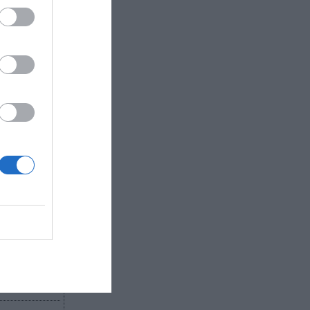
 femenina
idad
ado de
egocio de
as
ión,
R AHORA