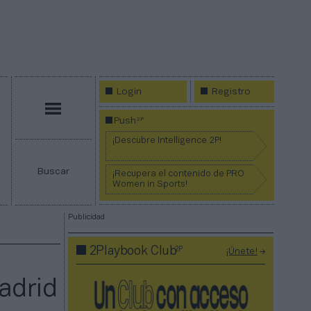
Login
Registro
Menú
2P
Push
¡Descubre Intelligence 2P!
Buscar
¡Recupera el contenido de PRO
Women in Sports!
Publicidad
2P
2Playbook Club
¡Únete!
adrid