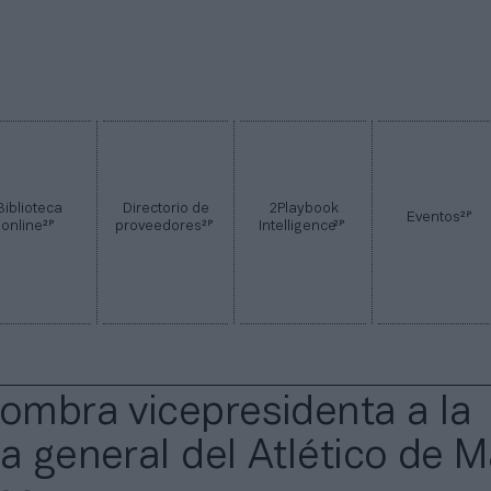
Biblioteca
Directorio de
2Playbook
2P
Eventos
2P
2P
2P
online
proveedores
Intelligence
nombra vicepresidenta a la
ra general del Atlético de M