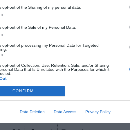
 una
pieza clave para la refundación de la sección
o opt-out of the Sharing of my personal data.
001
“y la consolidación del proyecto dentro de la ent
In
 agregado Liga F.
o opt-out of the Sale of my Personal Data.
In
igence 2P
to opt-out of processing my Personal Data for Targeted
ing.
 2P
es la unidad de estrategia e inteligencia de merc
In
 plataforma de datos monitoriza en tiempo real el n
Liga, Liga F y Primera Federación; 200 clubes de lig
o opt-out of Collection, Use, Retention, Sale, and/or Sharing
ersonal Data that Is Unrelated with the Purposes for which it
lubes de ACB y Primera FEB. Si quieres más informac
lected.
osotros en
intelligence@2playbook.com
.
Out
aybook
como fuente preferida de Google de forma
CONFIRM
ACTIVA
mado con las últimas noticias de actualidad.
Data Deletion
Data Access
Privacy Policy