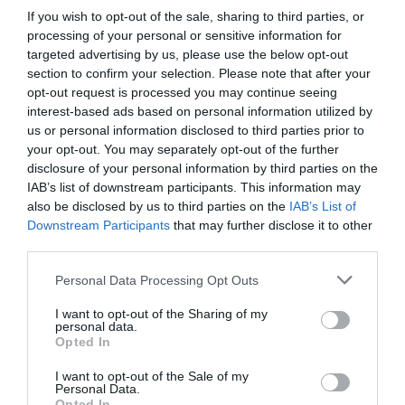
clubes de LaLiga, Liga F y Primera Rfef; 200 clubes de
If you wish to opt-out of the sale, sharing to third parties, or
ligas europeas; 22 clubes de ACB y Primera FEB y 80
processing of your personal or sensitive information for
clubes de Euroliga, Eurocup, BCL, Euroliga y Eurocup
targeted advertising by us, please use the below opt-out
femeninas.
section to confirm your selection. Please note that after your
La plataforma también contabiliza la asistencia a
opt-out request is processed you may continue seeing
todos los eventos deportivos, de entretenimiento y
interest-based ads based on personal information utilized by
música en España, así como más de 23.000 contratos
us or personal information disclosed to third parties prior to
de patrocinio en el mercado español y otros 7.000
your opt-out. You may separately opt-out of the further
contratos de las ligas europeas y norteamericanas de
disclosure of your personal information by third parties on the
fútbol y baloncesto, segmentados por competición,
IAB’s list of downstream participants. This information may
tipología de activos, marcas, categorías de producto y
also be disclosed by us to third parties on the
IAB’s List of
valor económico aproximado de cada acuerdo. Si
Downstream Participants
that may further disclose it to other
quieres más información, contacta con nosotros a
través de
intelligence@2playbook.com
.
third parties.
Personal Data Processing Opt Outs
Añadir
2Playbook
como fuente preferida de Google
de forma gratuita
I want to opt-out of the Sharing of my
Mantente informado con las últimas noticias de actualidad.
personal data.
ACTIVAR AHORA
Opted In
I want to opt-out of the Sale of my
Personal Data.
Opted In