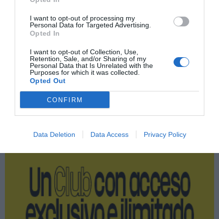
Compartir
I want to opt-out of processing my
Imprimir
Personal Data for Targeted Advertising.
Opted In
Índex
2P
I want to opt-out of Collection, Use,
Retention, Sale, and/or Sharing of my
Personal Data that Is Unrelated with the
Operaciones corporativas
Purposes for which it was collected.
Opted Out
CONFIRM
Publicidad
Data Deletion
Data Access
Privacy Policy
2P
2Playbook Club