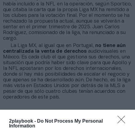
había incluido a la NFL en la operación, según Sportico,
que citaba la carta que la propia Liga MX ha remitido a
los clubes para la votación final. Por el momento se ha
rechazado la propuesta actual, aunque se volverán a
sentar en el primer trimestre de 2025. Juan Carlos
Rodríguez, comisionado de la liga, ha renunciado a su
cargo.
La Liga MX, al igual que en Portugal,
no tiene aún
centralizada la venta de derechos
audiovisuales en
México. Es cada club el que gestiona sus derechos, una
situación que podría haber sido clave para que Apollo y
la NFL apostaran por los derechos internacionales,
donde sí hay más posibilidades de escalar el negocio y
que apenas se ha desarrollado aún. De hecho, es la liga
más vista en Estados Unidos por detrás de la MLS a
pesar de que sólo cuatro clubes tenían acuerdos con
operadores de este país.
Sobre Intelligence 2P
2playbook -
Do Not Process My Personal
Intelligence 2P
es la unidad de estrategia e
Information
inteligencia de mercado de 2Playbook, cuya plataforma
de datos monitoriza en tiempo real el negocio de 60