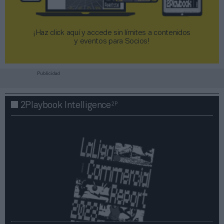
¡Haz click aquí y accede sin límites a contenidos
y eventos para Socios!​​​​​​​
Publicidad
2P
2Playbook Intelligence