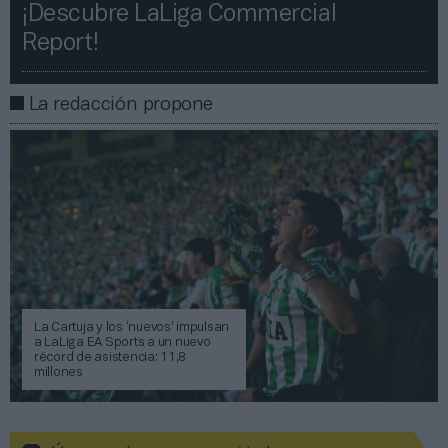
¡Descubre LaLiga Commercial
Report!​​
La redacción propone
La Cartuja y los ‘nuevos’ impulsan
a LaLiga EA Sports a un nuevo
récord de asistencia: 11,8
millones