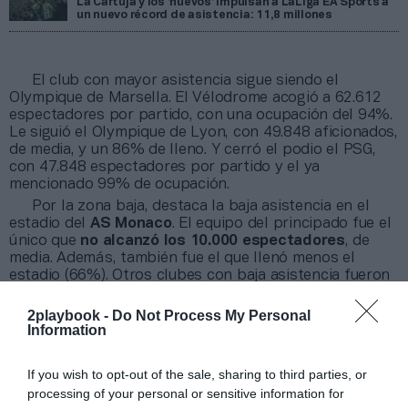
La Cartuja y los ‘nuevos’ impulsan a LaLiga EA Sports a
un nuevo récord de asistencia: 11,8 millones
El club con mayor asistencia sigue siendo el
Olympique de Marsella. El Vélodrome acogió a 62.612
espectadores por partido, con una ocupación del 94%.
Le siguió el Olympique de Lyon, con 49.848 aficionados,
de media, y un 86% de lleno. Y cerró el podio el PSG,
con 47.848 espectadores por partido y el ya
mencionado 99% de ocupación.
Por la zona baja, destaca la baja asistencia en el
estadio del
AS Monaco
. El equipo del principado fue el
único que
no alcanzó los 10.000 espectadores
, de
media. Además, también fue el que llenó menos el
estadio (66%). Otros clubes con baja asistencia fueron
el Angers SCO (12.444 espectadores) y Stade Brestois
(14.358), aunque este último alcanzó el 94% de tasa de
2playbook -
Do Not Process My Personal
ocupación.
Information
If you wish to opt-out of the sale, sharing to third parties, or
Sobre Intelligence 2P
processing of your personal or sensitive information for
Intelligence 2P
es la unidad de estrategia e