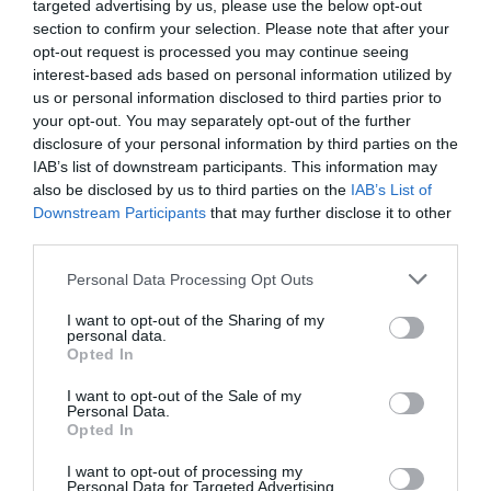
targeted advertising by us, please use the below opt-out
inteligencia de mercado de 2Playbook, cuya plataforma
section to confirm your selection. Please note that after your
de datos monitoriza en tiempo real el negocio de 60
opt-out request is processed you may continue seeing
clubes de LaLiga, Liga F y Primera Federación; 200
interest-based ads based on personal information utilized by
clubes de ligas europeas; 22 clubes de ACB y Primera
us or personal information disclosed to third parties prior to
FEB. Si quieres más información, contacta con nosotros
your opt-out. You may separately opt-out of the further
en
intelligence@2playbook.com
.
disclosure of your personal information by third parties on the
IAB’s list of downstream participants. This information may
Añadir
2Playbook
como fuente preferida de Google
also be disclosed by us to third parties on the
IAB’s List of
de forma gratuita
Downstream Participants
that may further disclose it to other
Mantente informado con las últimas noticias de actualidad.
ACTIVAR AHORA
third parties.
Personal Data Processing Opt Outs
Compartir
I want to opt-out of the Sharing of my
personal data.
Opted In
Imprimir
I want to opt-out of the Sale of my
Personal Data.
Índex
2P
Opted In
I want to opt-out of processing my
Ligue 1
Personal Data for Targeted Advertising.