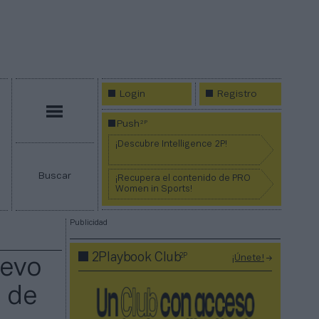
Login
Registro
Menú
2P
Push
¡Descubre Intelligence 2P!
Buscar
¡Recupera el contenido de PRO
Women in Sports!
Publicidad
2P
2Playbook Club
¡Únete!
uevo
 de