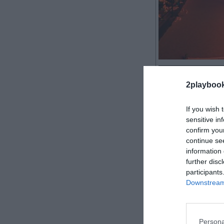
2Playbook
2playboo
If you wish 
sensitive in
La LVP continú
confirm you
gestora, filial
continue se
information 
la Superliga y
further disc
se estrenará es
participants
videojuego en 
Downstream 
Jordi Soler,
la temporada 
contando los
c
Persona