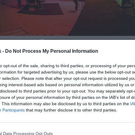
30 de mayo de 2022
k -
Do Not Process My Personal Information
Guardar
Me gusta
to opt-out of the sale, sharing to third parties, or processing of your per
formation for targeted advertising by us, please use the below opt-out s
a sumando patrocinadores para sus competiciones.
r selection. Please note that after your opt-out request is processed y
 del Grupo Mediapro, ha firmado a
Air Europa como
pa
eing interest-based ads based on personal information utilized by us or
disclosed to third parties prior to your opt-out. You may separately opt-
 la Iberian Cup de League of Legends (LoL)
. La activ
losure of your personal information by third parties on the IAB’s list of
ta semana con el arranque de la Primera División de
. This information may also be disclosed by us to third parties on the
IA
España.
Participants
that may further disclose it to other third parties.
 director ejecutivo de LVP, ha explicado que “
la Superl
de primavera con 14 millones de espectadores ac
ostreamings
, y estamos convencidos de que vamos a
l Data Processing Opt Outs