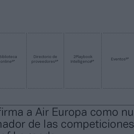
Biblioteca
Directorio de
2Playbook
2P
Eventos
2P
2P
2P
online
proveedores
Intelligence
firma a Air Europa como n
nador de las competiciones