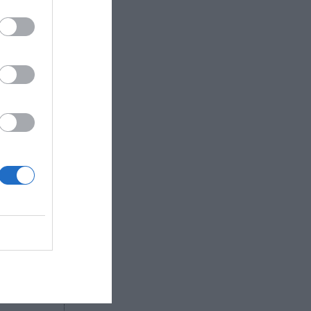
e euros en
con el
omino’s,
e 69,8
ebe a los
la
ga y
R AHORA