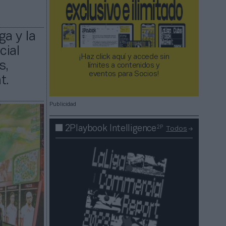
a y la
cial
¡Haz click aquí y accede sin
s,
límites a contenidos y
eventos para Socios!​​​​​​​
t.
Publicidad
2P
2Playbook Intelligence
Todos