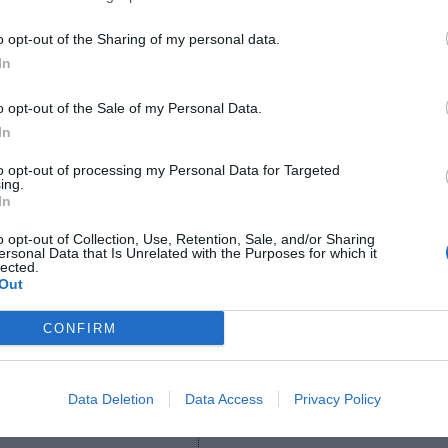
o opt-out of the Sharing of my personal data.
onado
sca ‘title sponsor’ para la Superliga tras facturar más de 10 millones d
In
o opt-out of the Sale of my Personal Data.
ir Europa, la Superliga cuenta para esta temporada 
In
men, Intel, El Corte Inglés, KitKat, Mahou, Takis, D
olat
y
la más reciente de los champús Garnier
.
to opt-out of processing my Personal Data for Targeted
ing.
o,
la LVP cerró 2021 con una audiencia acumulada d
In
spectadores, un 24% más interanual
. El avance se d
o opt-out of Collection, Use, Retention, Sale, and/or Sharing
e su principal competición de League of Legends, a 
ersonal Data that Is Unrelated with the Purposes for which it
lected.
e Valorant y a la renovación de su acuerdo con LaLi
Out
CONFIRM
aybook
como fuente preferida de Google de forma
ACTIVA
mado con las últimas noticias de actualidad.
Data Deletion
Data Access
Privacy Policy