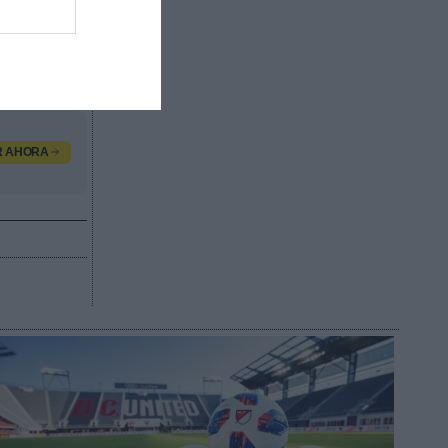
 un 20% de
resa puede
es su
R AHORA