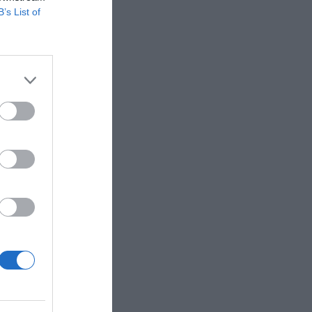
 vayan
B’s List of
y
 el fútbol
este
onde no
de
 que el
ramas de
concluirá
er más
ticipantes
expansión.
mino
 MLS”, ha
bott.
 dólares