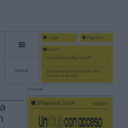
Login
Registro
Menú
2P
Push
¡Descubre Intelligence 2P!
Buscar
¡Recupera el contenido de PRO
Women in Sports!
Publicidad
2P
2Playbook Club
¡Únete!
ra
n