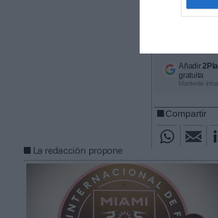
(840 millones d
su plantilla de
sostener este 
comisionado, D
Añadir
2Pl
gratuita
Mantente infor
Compartir
La redacción propone