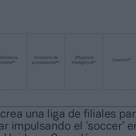
Biblioteca
Directorio de
2Playbook
2P
Eventos
2P
2P
2P
online
proveedores
Intelligence
rea una liga de filiales pa
ar impulsando el ‘soccer’ e