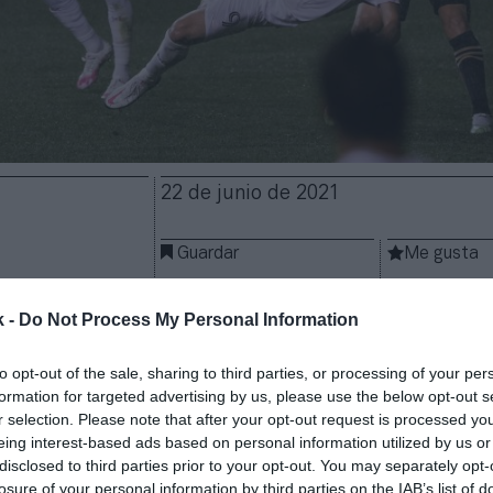
22 de junio de 2021
Guardar
Me gusta
úa alimentando el
boom
del
soccer
para que se sitúe
k -
Do Not Process My Personal Information
 en el Mundial de 2026. La liga de fútbol de Estado
o una liga de filiales con el objetivo de que las fra
to opt-out of the sale, sharing to third parties, or processing of your per
on una división inferior en la que foguear a su tale
formation for targeted advertising by us, please use the below opt-out s
la Major League Soccer pasan por dar inicio a esta 
r selection. Please note that after your opt-out request is processed y
eing interest-based ads based on personal information utilized by us or
 en 2022
, según ha informado en un comunicado.
disclosed to third parties prior to your opt-out. You may separately opt-
e una liga profesional en la que competirán segund
losure of your personal information by third parties on the IAB’s list of