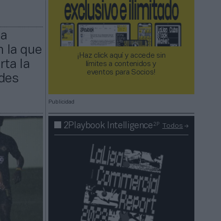
na
n la que
¡Haz click aquí y accede sin
rta la
límites a contenidos y
eventos para Socios!​​​​​​​
ades
Publicidad
2P
2Playbook Intelligence
Todos