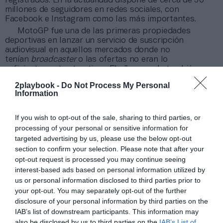
registrados. En la actualidad dispone de cerca de 30
millones de seguidores en redes sociales, con
Facebook e Instagram como las más importantes.
MotoGP fue una de las primeras propiedades
deportivas en lanzar un servicio de suscripción
audiovisual en aquellos mercados donde no
tenían
broadcaster
o las ofertas no eran lo
suficientemente atractivas. El año pasado también
quiso avanzarse y optó por unirse a Dazn en España,
2playbook -
Do Not Process My Personal
uno de sus principales mercados audiovisuales, con tal
Information
de disponer de un mayor conocimiento de su audiencia
y poder emitir dos carreras anuales en abierto.
If you wish to opt-out of the sale, sharing to third parties, or
A ello se le han sumado nuevos proyectos en el
processing of your personal or sensitive information for
ámbito digital, como la puesta en marcha del MotoGP
Fantasy, un juego cuyo patrocinio han vendido a Motul
targeted advertising by us, please use the below opt-out
y que consiste en que los usuarios crean su propio
section to confirm your selection. Please note that after your
equipo de carreras y compiten por la mejor puntuación
opt-out request is processed you may continue seeing
en cada gran premio. También se quiere potenciar el
interest-based ads based on personal information utilized by
ecommerce, donde está todo el
merchandising
de
us or personal information disclosed to third parties prior to
equipos y pilotos, un apartado específico para los
your opt-out. You may separately opt-out of the further
eSports y para los productos técnicos de
disclosure of your personal information by third parties on the
patrocinadores como Dainese.
IAB’s list of downstream participants. This information may
also be disclosed by us to third parties on the
IAB’s List of