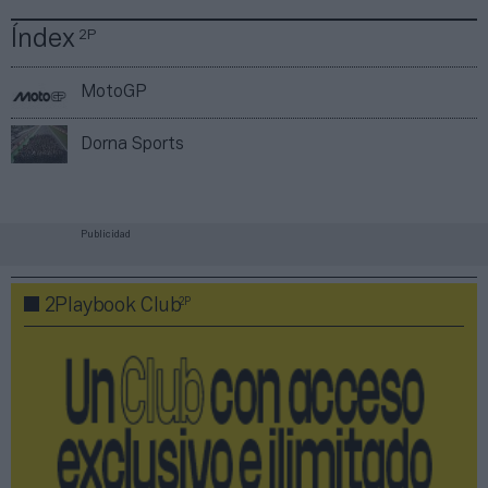
Índex
2P
MotoGP
Dorna Sports
Publicidad
2P
2Playbook Club