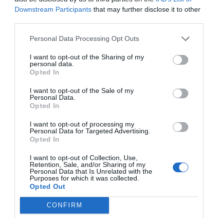
Roger Gastó aterriza en MotoGP
Downstream Participants
that may further disclose it to other
después de haber pasado por el Barça y
third parties.
por Planeta
Personal Data Processing Opt Outs
I want to opt-out of the Sharing of my
En deportes electrónicos, la creación de un torneo
personal data.
basado en su simulador paralelo al Mundial se ha
Opted In
tornado un éxito.
La última edición del MotoGP
eSport Championship logró 64 millones de
I want to opt-out of the Sale of my
Personal Data.
visionados de sus contenidos en Internet, 247
Opted In
millones de impresiones y más de ocho millones de
interacciones
, con más del 50% de la audiencia entre
I want to opt-out of processing my
13 y 24 años.
Personal Data for Targeted Advertising.
En total,
Dorna Sports ronda los 390 millones de
Opted In
euros de facturación anuales tras la renovación de
algunos de sus principales contratos de televisión y
I want to opt-out of Collection, Use,
Retention, Sale, and/or Sharing of my
patrocinio, que en 2019 representaron el 45% y el
Personal Data that Is Unrelated with the
20%
, respectivamente. Los ingresos en 2020 irán a la
Purposes for which it was collected.
baja, pues los cobros por el canon de organización
Opted Out
suponen prácticamente un tercio de su actividad y la
dirección ha optado por no cobrar este
fee
ante la
CONFIRM
imposibilidad de que los circuitos puedan recuperar la