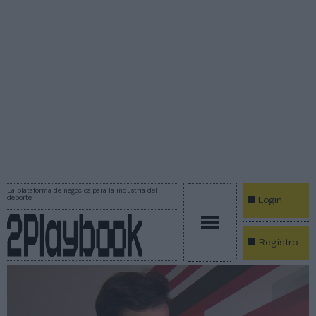
La plataforma de negocios para la industria del
deporte
Login
Registro