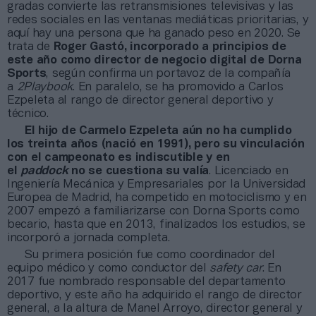
gradas convierte las retransmisiones televisivas y las
redes sociales en las ventanas mediáticas prioritarias, y
aquí hay una persona que ha ganado peso en 2020. Se
trata de
Roger Gastó, incorporado a principios de
este año como director de negocio digital de Dorna
Sports
, según confirma un portavoz de la compañía
a
2Playbook
. En paralelo, se ha promovido a Carlos
Ezpeleta al rango de director general deportivo y
técnico.
El hijo de Carmelo Ezpeleta aún no ha cumplido
los treinta años (nació en 1991), pero su vinculación
con el campeonato es indiscutible y en
el
paddock
no se cuestiona su valía
. Licenciado en
Ingeniería Mecánica y Empresariales por la Universidad
Europea de Madrid, ha competido en motociclismo y en
2007 empezó a familiarizarse con Dorna Sports como
becario, hasta que en 2013, finalizados los estudios, se
incorporó a jornada completa.
Su primera posición fue como coordinador del
equipo médico y como conductor del
safety car
. En
2017 fue nombrado responsable del departamento
deportivo, y este año ha adquirido el rango de director
general, a la altura de Manel Arroyo, director general y