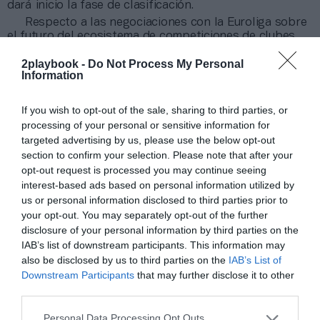
dará inicio la fase de clasificación.
Respecto a las negociaciones con la Euroliga sobre
el futuro del ecosistema de competiciones de clubes
del baloncesto europeo, la NBAS y la FIBA celebraron
2playbook -
Do Not Process My Personal
una nueva reunión con la propia Euroliga hace unos
Information
días en
Ginebra
(Suiza) de la que no han trascendido
novedades. La propia NBA ya informó en marzo, por
medio de sus comisionado Adam Silver, que la puerta
If you wish to opt-out of the sale, sharing to third parties, or
estaba abierta para una
posible fusión con la
processing of your personal or sensitive information for
competición europea de clubes
.
targeted advertising by us, please use the below opt-out
section to confirm your selection. Please note that after your
opt-out request is processed you may continue seeing
Sobre Intelligence 2P
interest-based ads based on personal information utilized by
Intelligence 2P
es la unidad de estrategia e
us or personal information disclosed to third parties prior to
inteligencia de mercado de 2Playbook, cuya plataforma
your opt-out. You may separately opt-out of the further
de datos monitoriza en tiempo real el negocio de 60
disclosure of your personal information by third parties on the
clubes de LaLiga, Liga F y Primera Rfef; 200 clubes de
IAB’s list of downstream participants. This information may
ligas europeas; 22 clubes de ACB y Primera FEB.
also be disclosed by us to third parties on the
IAB’s List of
La plataforma también contabiliza la asistencia a
Downstream Participants
that may further disclose it to other
todos los eventos deportivos, de entretenimiento y
third parties.
música en España, así como más de 25.000 contratos
de patrocinio en el mercado español y otros 7.000
Personal Data Processing Opt Outs
contratos de las ligas europeas y norteamericanas de