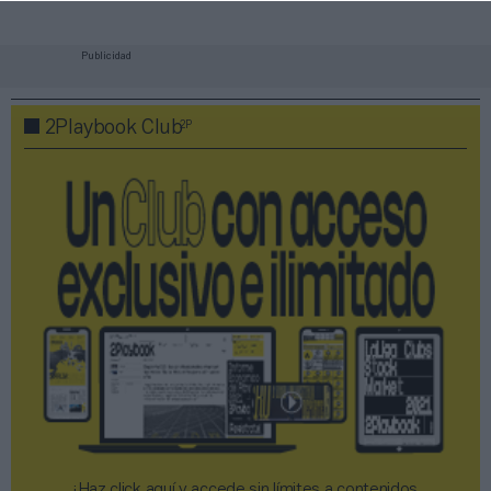
Publicidad
2P
2Playbook Club
¡Haz click aquí y accede sin límites a contenidos