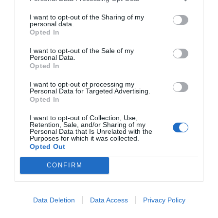
fútbol y baloncesto, segmentados por competición,
I want to opt-out of the Sharing of my
tipología de activos, marcas, categorías de producto y
personal data.
valor económico aproximado de cada acuerdo. Si
Opted In
quieres más información, contacta con nosotros a
través de
intelligence@2playbook.com
.
I want to opt-out of the Sale of my
Personal Data.
Opted In
Añadir
2Playbook
como fuente preferida de Google
de forma gratuita
I want to opt-out of processing my
Mantente informado con las últimas noticias de actualidad.
Personal Data for Targeted Advertising.
ACTIVAR AHORA
Opted In
I want to opt-out of Collection, Use,
Retention, Sale, and/or Sharing of my
Personal Data that Is Unrelated with the
Compartir
Purposes for which it was collected.
Opted Out
Imprimir
CONFIRM
Índex
2P
Data Deletion
Data Access
Privacy Policy
NBA