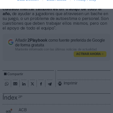
trabajando con Unicaja Málaga también afirma que “
el
cuidado mental también es un trabajo de todo el
año,
de ayudar a jugadores que atraviesen un bache en
su juego, o un problema de autoestima o personal. Son
cuestiones que deben trabajar ellos mismos, pero con
el apoyo de todo el equipo”.
Añadir
2Playbook
como fuente preferida de Google
de forma gratuita
Mantente informado con las últimas noticias de actualidad.
ACTIVAR AHORA
Compartir
Imprimir
Índex
2P
ACB