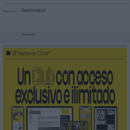
Quirónsalud
Publicidad
2P
2Playbook Club