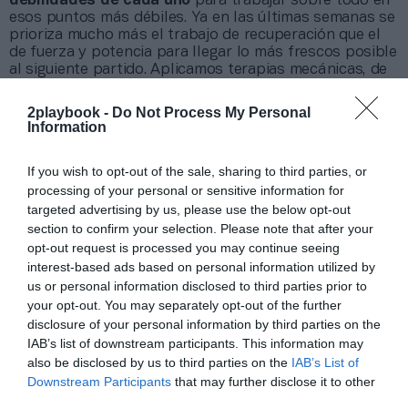
debilidades de cada uno
para trabajar sobre todo en
esos puntos más débiles. Ya en las últimas semanas se
prioriza mucho más el trabajo de recuperación que el
de fuerza y potencia para llegar lo más frescos posible
al siguiente partido. Aplicamos terapias mecánicas, de
frío y compresión, fisioterapia…”, indica.
No es casualidad que tanto Leyma Coruña como
2playbook -
Do Not Process My Personal
Information
Unicaja Málaga
hayan tenido a todos sus jugadores
disponibles en los partidos clave
y que apenas hayan
tenido lesiones en los últimos años. El doctor Gonzalo
If you wish to opt-out of the sale, sharing to third parties, or
Samitier, jefe del servicio de traumatología y experto en
processing of your personal or sensitive information for
cirugías de hombro, rodilla y lesiones deportivas en el
targeted advertising by us, please use the below opt-out
Hospital Quirónsalud Badalona, Proveedor Médico
section to confirm your selection. Please note that after your
Oficial del Joventut, apunta que “a menudo, los equipos
opt-out request is processed you may continue seeing
que llegan más enteros a la parte final de la
temporada, con menos lesiones y más motivados,
interest-based ads based on personal information utilized by
pueden sobreponerse a otros que son técnicamente
us or personal information disclosed to third parties prior to
mejores sobre el papel”.
your opt-out. You may separately opt-out of the further
No es una cuestión menor, pues a la postre el éxito
disclosure of your personal information by third parties on the
deportivo es la llave que abre nuevas oportunidades de
IAB’s list of downstream participants. This information may
negocio. Aun así,
no hay una fórmula mágica para
also be disclosed by us to third parties on the
IAB’s List of
evitar lesiones.
El doctor Lariño subraya que “hay
Downstream Participants
that may further disclose it to other
muchas medidas para trabajar en la prevención, pero
third parties.
ninguna es perfecta”. El doctor Samitier también señala