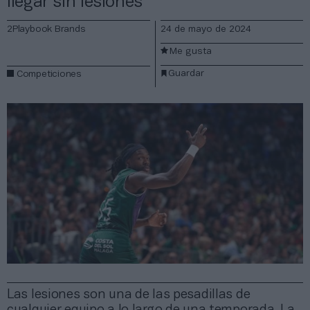
llegar sin lesiones
2Playbook Brands
24 de mayo de 2024
Me gusta
Guardar
Competiciones
Las lesiones son una de las pesadillas de
cualquier equipo a lo largo de una temporada. La