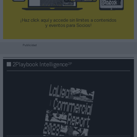
¡Haz click aquí y accede sin límites a contenidos
y eventos para Socios!​​​​​​​
Publicidad
2P
2Playbook Intelligence