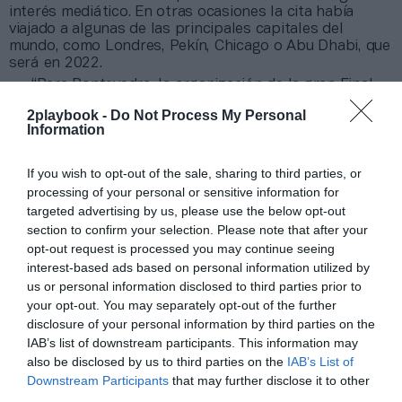
interés mediático. En otras ocasiones la cita había
viajado a algunas de las principales capitales del
mundo, como Londres, Pekín, Chicago o Abu Dhabi, que
será en 2022.
“Para Pontevedra, la organización de la gran Final
de las Series Mundiales de Triatlón en 2023 supone
2playbook -
Do Not Process My Personal
completar un ciclo, porque es la única competición que
Information
les quedaba por organizar y poniendo un broche de
oro”, ha destacado José Hidalgo, presidente de la Fetri.
If you wish to opt-out of the sale, sharing to third parties, or
processing of your personal or sensitive information for
Añadir
2Playbook
como fuente preferida de Google
targeted advertising by us, please use the below opt-out
de forma gratuita
Mantente informado con las últimas noticias de actualidad.
section to confirm your selection. Please note that after your
ACTIVAR AHORA
opt-out request is processed you may continue seeing
interest-based ads based on personal information utilized by
us or personal information disclosed to third parties prior to
your opt-out. You may separately opt-out of the further
Compartir
disclosure of your personal information by third parties on the
IAB’s list of downstream participants. This information may
Imprimir
also be disclosed by us to third parties on the
IAB’s List of
Downstream Participants
that may further disclose it to other
Índex
2P
third parties.