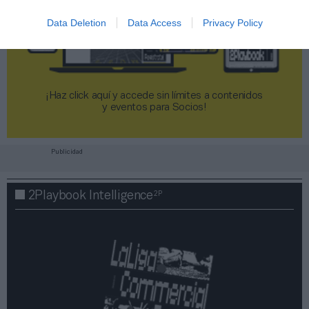
Data Deletion
Data Access
Privacy Policy
¡Haz click aquí y accede sin límites a contenidos
y eventos para Socios!​​​​​​​
Publicidad
2P
2Playbook Intelligence