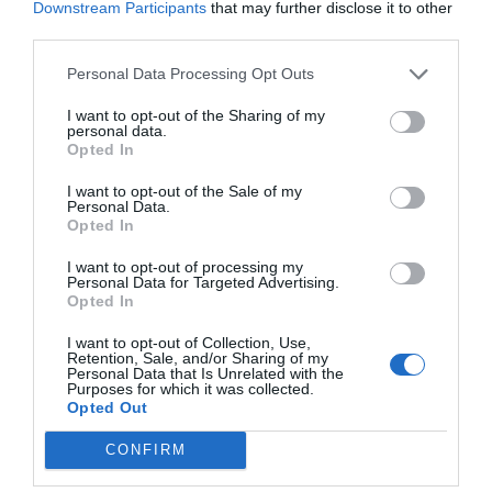
Downstream Participants
that may further disclose it to other
Índex
2P
third parties.
Liga F
Personal Data Processing Opt Outs
I want to opt-out of the Sharing of my
PRO Women in Sports
personal data.
Opted In
I want to opt-out of the Sale of my
Personal Data.
Publicidad
Opted In
I want to opt-out of processing my
2P
Personal Data for Targeted Advertising.
2Playbook Club
Opted In
I want to opt-out of Collection, Use,
Retention, Sale, and/or Sharing of my
Personal Data that Is Unrelated with the
Purposes for which it was collected.
Opted Out
CONFIRM