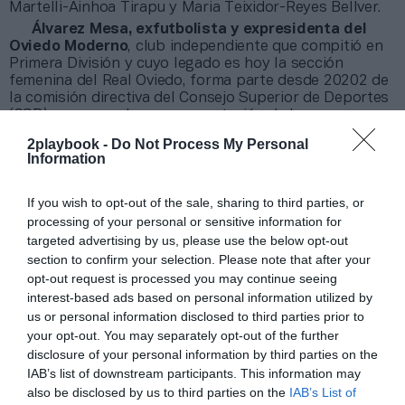
Martelli-Ainhoa Tirapu y Maria Teixidor-Reyes Bellver.
Álvarez Mesa, exfutbolista y expresidenta del
Oviedo Moderno
, club independiente que compitió en
Primera División y cuyo legado es hoy la sección
femenina del Real Oviedo, forma parte desde 20202 de
la comisión directiva del Consejo Superior de Deportes
(CSD) como vocal, en representación de las
comunidades autónomas. Por ello, estuvo presente en
2playbook -
Do Not Process My Personal
la mesa que aprobó los estatutos de la nueva liga
Information
profesional.
If you wish to opt-out of the sale, sharing to third parties, or
Añadir
2Playbook
como fuente preferida de Google
processing of your personal or sensitive information for
de forma gratuita
targeted advertising by us, please use the below opt-out
Mantente informado con las últimas noticias de actualidad.
section to confirm your selection. Please note that after your
ACTIVAR AHORA
opt-out request is processed you may continue seeing
interest-based ads based on personal information utilized by
us or personal information disclosed to third parties prior to
Compartir
your opt-out. You may separately opt-out of the further
disclosure of your personal information by third parties on the
Imprimir
IAB’s list of downstream participants. This information may
also be disclosed by us to third parties on the
IAB’s List of