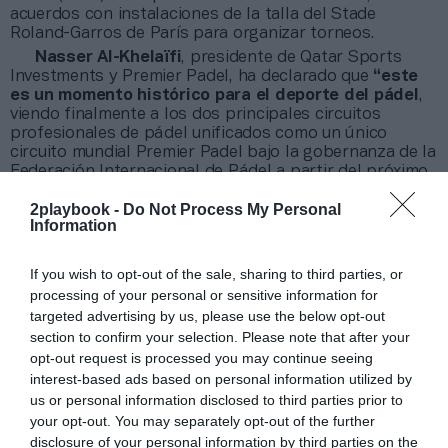
acuerdos con instalaciones de la talla del Stade
Roland-Garros de París para organizar torneos.
Nasser Al-Khelaïfi
, presidente de Qatar Sports
Investments y Premier Padel, ha declarado que
“este
es un momento histórico para el deporte del pádel
,
viendo finalmente a los dos principales circuitos
profesionales de pádel unificados como un único
circuito mundial Premier Padel bajo la gobernanza de la
Federación Internacional de Pádel a partir del próximo
año”. De este modo, QSI diversifica sus inversiones en
2playbook -
Do Not Process My Personal
el mundo del deporte, donde también es dueño del
Information
París Saint-Germain (PSG) y accionista minoritario del
Sporting de Braga.
Demetrio Carceller Arce
, presidente ejecutivo de
If you wish to opt-out of the sale, sharing to third parties, or
Damm, ha declarado que
“el World Padel Tour inicia
processing of your personal or sensitive information for
ahora una nueva etapa liderada por QSI
, que
targeted advertising by us, please use the below opt-out
contribuirá a acelerar el crecimiento internacional del
section to confirm your selection. Please note that after your
circuito”. Carceller Arce ha añadido que
“para Damm es
opt-out request is processed you may continue seeing
un orgullo haber contribuido al desarrollo del pádel
interest-based ads based on personal information utilized by
profesional
, haciendo de World Padel Tour un
us or personal information disclosed to third parties prior to
referente mundial, con más de 4 millones de
your opt-out. You may separately opt-out of the further
seguidores. Esto ha contribuido a que el pádel se haya
disclosure of your personal information by third parties on the
convertido en el deporte de mayor crecimiento mundial