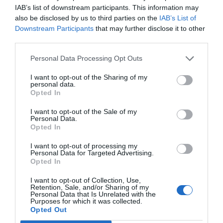
en los últimos años, con una evolución muy positiva
IAB’s list of downstream participants. This information may
para toda la industria del pádel”.
also be disclosed by us to third parties on the
IAB’s List of
Downstream Participants
that may further disclose it to other
Luigi Carraro, presidente de la Federación
Internacional de Pádel, ha declarado que “como
third parties.
organismo rector del pádel a nivel mundial, estamos
encantados de ver la unión de dos grandes tours en un
Personal Data Processing Opt Outs
fantástico circuito global. La Federación Internacional
de Pádel agradece a Damm su gran contribución al
I want to opt-out of the Sharing of my
personal data.
deporte del pádel a través del World Padel Tour desde
Opted In
su creación en 2013”.
I want to opt-out of the Sale of my
Añadir
2Playbook
como fuente preferida de Google
Personal Data.
Opted In
de forma gratuita
Mantente informado con las últimas noticias de actualidad.
ACTIVAR AHORA
I want to opt-out of processing my
Personal Data for Targeted Advertising.
Opted In
I want to opt-out of Collection, Use,
Compartir
Retention, Sale, and/or Sharing of my
Personal Data that Is Unrelated with the
Purposes for which it was collected.
Imprimir
Opted Out