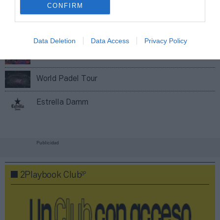
CONFIRM
Índex
2P
Operaciones corporativas
Data Deletion
Data Access
Privacy Policy
Premier Padel
World Padel Tour
Estrella Damm
Publicidad
2P
2Playbook Club