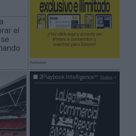
la
rar el
¡Haz click aquí y accede sin
 se
límites a contenidos y
eventos para Socios!​​​​​​​
chando
Publicidad
2P
2Playbook Intelligence
Todos