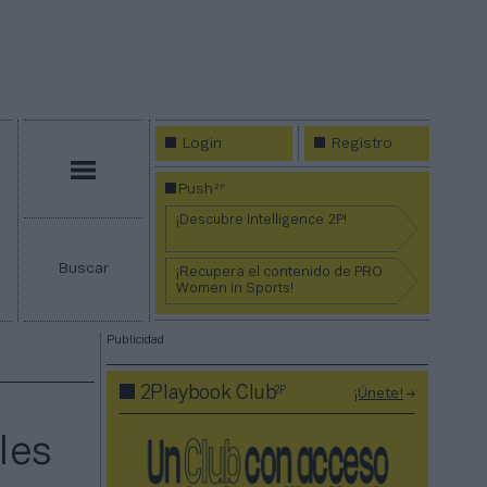
Login
Registro
Menú
2P
Push
¡Descubre Intelligence 2P!
Buscar
¡Recupera el contenido de PRO
Women in Sports!
Publicidad
2P
2Playbook Club
¡Únete!
les