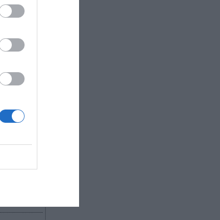
ocopa que
.
o el
arse los
 la final
ón de la
ritánico
izo en
 de Covid-
R AHORA