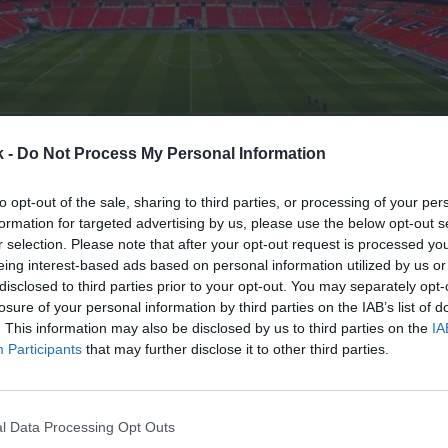
k -
Do Not Process My Personal Information
16 de febrero de 2021
to opt-out of the sale, sharing to third parties, or processing of your per
formation for targeted advertising by us, please use the below opt-out s
Guardar
Me gusta
r selection. Please note that after your opt-out request is processed y
eing interest-based ads based on personal information utilized by us or
disclosed to third parties prior to your opt-out. You may separately opt-
udia la vuelta del público a los estadios. El Gobierno
losure of your personal information by third parties on the IAB’s list of
nglesa (FA) y la Premier League están en conversaci
. This information may also be disclosed by us to third parties on the
IA
eso de aficionados a los recintos deportivos. En conc
Participants
that may further disclose it to other third parties.
o testear dicha posibilidad aprovechando las final
erra (FA Cup) y la Copa de la Liga (Carabao Cup), s
sa británica.
l Data Processing Opt Outs
ilidad que permitiría probar las instalaciones de We