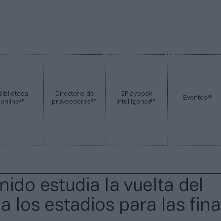
Biblioteca
Directorio de
2Playbook
2P
Eventos
2P
2P
2P
online
proveedores
Intelligence
nido estudia la vuelta del
a los estadios para las fina