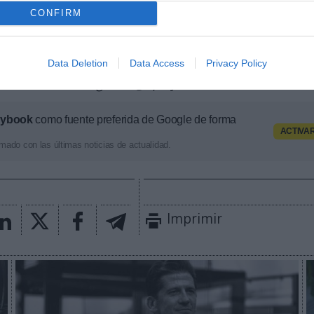
CONFIRM
 2P
es la unidad de estrategia e inteligencia de merc
 plataforma de datos monitoriza en tiempo real el n
Liga, Liga F y Primera Federación; 200 clubes de lig
Data Deletion
Data Access
Privacy Policy
lubes de ACB y Primera FEB. Si quieres más informac
osotros en
intelligence@2playbook.com
.
aybook
como fuente preferida de Google de forma
ACTIVA
mado con las últimas noticias de actualidad.
Imprimir