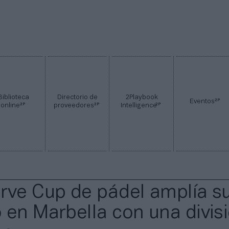
Biblioteca
Directorio de
2Playbook
2P
Eventos
2P
2P
2P
online
proveedores
Intelligence
rve Cup de pádel amplía s
 en Marbella con una divis