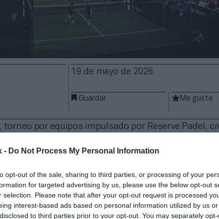
19 de mayo de 2026
Guardar
Me gusta
, torneo por equipos impulsado por Reserve Padel, c
incorporación de una división femenina. Este torneo
al masculino y contará con
su propia bolsa de prem
k -
Do Not Process My Personal Information
tes, destacan los nombres de la número 1 del mundo
o
Bea González
,
Marta Ortega
,
Alejandra Salazar
o
C
to opt-out of the sale, sharing to third parties, or processing of your per
formation for targeted advertising by us, please use the below opt-out s
r selection. Please note that after your opt-out request is processed y
asculino estará formado por dos equipos de 12 jugad
eing interest-based ads based on personal information utilized by us or
se encuentran
Arturo Coello
,
Agustín Tapia
,
Alejandr
disclosed to third parties prior to your opt-out. You may separately opt-