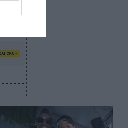
ado de
egocio de
as
ión,
R AHORA