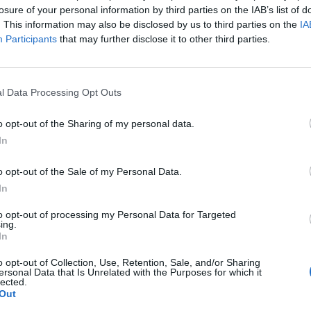
s
,
Coki Nieto
y
Javi Garrido
.
losure of your personal information by third parties on the IAB’s list of
. This information may also be disclosed by us to third parties on the
IA
 canchas, la Reserve Cup volverá a destacar por la
ex
Participants
that may further disclose it to other third parties.
talities
, por su
propuesta gastronómica
y por
zona
sualización y
activaciones exclusivas
de marca, uni
en Marbella.
l Data Processing Opt Outs
p siempre ha sido una extensión de lo que estamos
on Reserve Padel”, ha señalado
Wayne Boich
, funda
o opt-out of the Sharing of my personal data.
gado de Reserve, quien ha añadido que “este año qu
In
yendo sobre ese impulso con un formato más dinámi
incorporación de una división femenina”.
o opt-out of the Sale of my Personal Data.
,
Delfi Brea
ha comentado que la inclusión del cuad
In
 gran paso para el torneo y para el deporte”.
to opt-out of processing my Personal Data for Targeted
Cup Marbella Presented by Sierra Blanca Estates 202
ing.
In
en
Mediaset España
a través de su plataforma
Infini
DAZN
ofrecerá cobertura mundial.
o opt-out of Collection, Use, Retention, Sale, and/or Sharing
ersonal Data that Is Unrelated with the Purposes for which it
lected.
Out
igence 2P