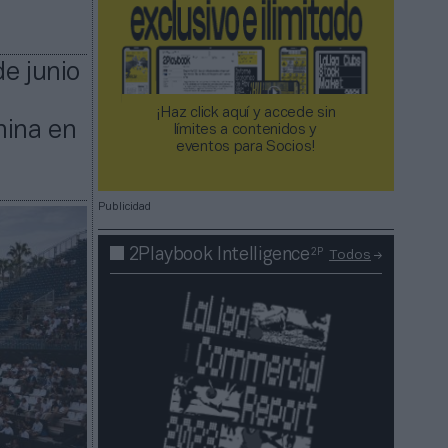
e junio
¡Haz click aquí y accede sin
nina en
límites a contenidos y
eventos para Socios!​​​​​​​
Publicidad
2P
2Playbook Intelligence
Todos