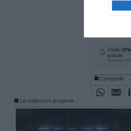
Intelligence
2Playbook, cuya
60 clubes de La
europeas; 22 c
contacta con n
Añadir
2Pl
gratuita
Mantente infor
Compartir
La redacción propone