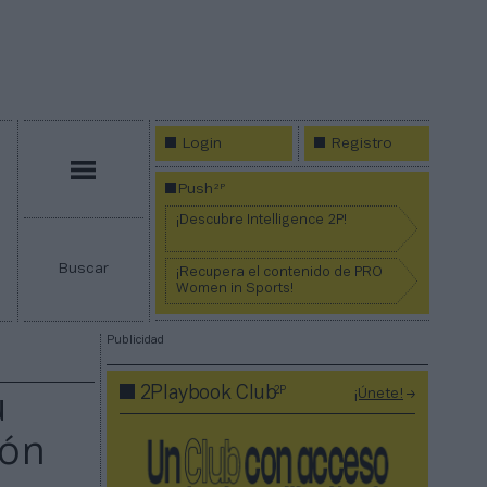
Login
Registro
Menú
2P
Push
¡Descubre Intelligence 2P!
Buscar
¡Recupera el contenido de PRO
Women in Sports!
Publicidad
2P
2Playbook Club
¡Únete!
u
ión