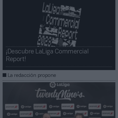
¡Descubre LaLiga Commercial
Report!​​
La redacción propone