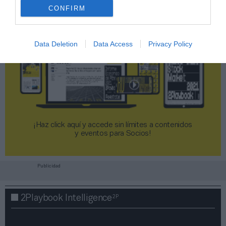
CONFIRM
Data Deletion
Data Access
Privacy Policy
¡Haz click aquí y accede sin límites a contenidos
y eventos para Socios!​​​​​​​
Publicidad
2P
2Playbook Intelligence