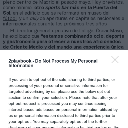
pleno centro de Madrid el pasado mayo
. Hay previstos,
como mínimo,
otro
sports bar
más en la Puerta del
Sol
, en
el edificio que se reformará en museo del
fútbol
, y un
rally
de aperturas en capitales nacionales e
internacionales durante los próximos tres años.
El director general ejecutivo de LaLiga, Óscar Mayo,
ha explicado que
“estamos combinando ocio, deporte
y gastronomía para ofrecer a nuestros aficionados
de Oriente Medio y del mundo una experiencia única
.
La clave estará en las experiencias irrepetibles que se
ofrecerán en este
sports bar
reinventado”.
2playbook -
Do Not Process My Personal
Por su parte, Omar Hussain Alfardan, presidente del
Information
Grupo Alfardan, ha señalado que
“LaLiga
TwentyNine's llega como una nueva y perfecta
If you wish to opt-out of the sale, sharing to third parties, or
incorporación a nuestra oferta de alimentación y
processing of your personal or sensitive information for
entretenimiento
a través de Alfardan Hospitality para
targeted advertising by us, please use the below opt-out
los aficionados”. El Grupo Alfardan cuenta con hoteles,
section to confirm your selection. Please note that after your
restaurantes y spas de lujo en Qatar.
opt-out request is processed you may continue seeing
interest-based ads based on personal information utilized by
Añadir
2Playbook
como fuente preferida de Google
us or personal information disclosed to third parties prior to
de forma gratuita
Mantente informado con las últimas noticias de actualidad.
your opt-out. You may separately opt-out of the further
ACTIVAR AHORA
disclosure of your personal information by third parties on the