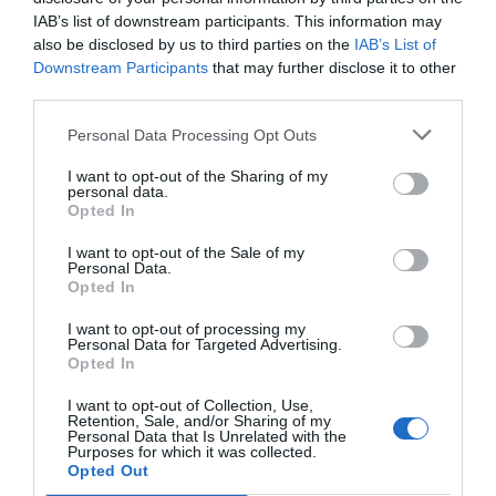
IAB’s list of downstream participants. This information may
also be disclosed by us to third parties on the
IAB’s List of
Downstream Participants
that may further disclose it to other
Compartir
third parties.
Imprimir
Personal Data Processing Opt Outs
I want to opt-out of the Sharing of my
Índex
2P
personal data.
Opted In
LaLiga
I want to opt-out of the Sale of my
Personal Data.
Opted In
I want to opt-out of processing my
Publicidad
Personal Data for Targeted Advertising.
Opted In
2P
2Playbook Club
I want to opt-out of Collection, Use,
Retention, Sale, and/or Sharing of my
Personal Data that Is Unrelated with the
Purposes for which it was collected.
Opted Out