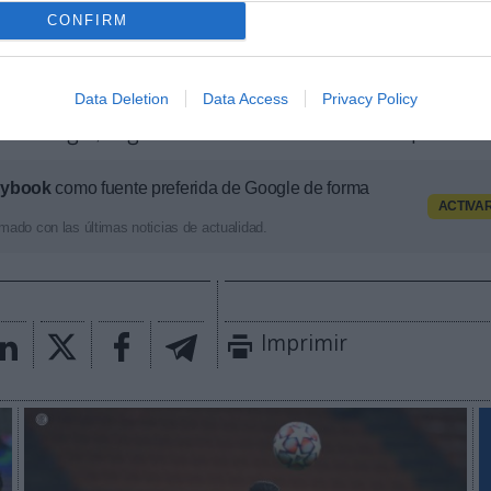
rgumentos para defender esa mejora de ingresos está
CONFIRM
ería, sobre la que hoy han dado un nuevo paso. La Ser
on Gobierno italiano para luchar contra el consumo i
a anunciado que
ha desarticulado una organización 
Data Deletion
Data Access
Privacy Policy
competición en pirata.
Más de 50.000 usuarios veían 
nera ilegal, según ha dado a conocer la competición
aybook
como fuente preferida de Google de forma
ACTIVA
mado con las últimas noticias de actualidad.
Imprimir