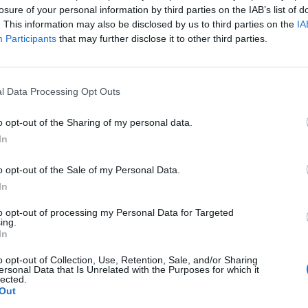
, y es el que han aprobado los veinte equipos particip
losure of your personal information by third parties on the IAB’s list of
icioso, pues se trata de una revalorización del 18% 
. This information may also be disclosed by us to third parties on the
IA
Participants
that may further disclose it to other third parties.
n lo que obtiene actualmente, más aún si se tiene 
to que muestra el mercado europeo de derechos
l Data Processing Opt Outs
 millones de euros está incluso por encima de los 
n su día puso sobre la mesa Mediapro
, que proponía
o opt-out of the Sharing of my personal data.
vo para después distribuirlo entre las plataformas d
In
ago. Sin embargo, Sky logró paralizar el proyecto y f
interpretación de la ley que imposibilitaría que la Ser
o opt-out of the Sale of my Personal Data.
l antes de entregarlo a los operadores.
In
nario, la competición acabó firmando contratos por 
ba Mediapro e incluso de lo que venía obteniendo. E
to opt-out of processing my Personal Data for Targeted
ing.
aliza en 2020-2021, está valorado en 973 millones d
In
ia. Sky logró su objetivo de quedarse los principales l
 euros, frente a los 860 millones que quería la Serie 
o opt-out of Collection, Use, Retention, Sale, and/or Sharing
ersonal Data that Is Unrelated with the Purposes for which it
ogró rebajar de 240 millones a 193,3 millones de euros
lected.
 partidos por el que pujó.
Out