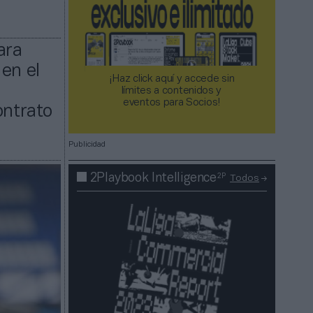
ara
en el
¡Haz click aquí y accede sin
3
límites a contenidos y
eventos para Socios!​​​​​​​
ontrato
Publicidad
2P
2Playbook Intelligence
Todos