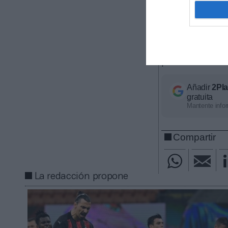
Entre los a
contra la pirat
trabaja junto c
contenidos, h
que emitía la 
partidos de ma
Añadir
2Pl
gratuita
Mantente infor
Compartir
La redacción propone