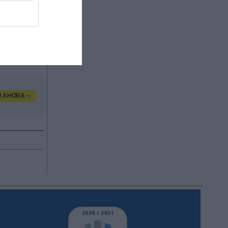
 la lucha
ie A, que
legal de
criminal
los
.
R AHORA