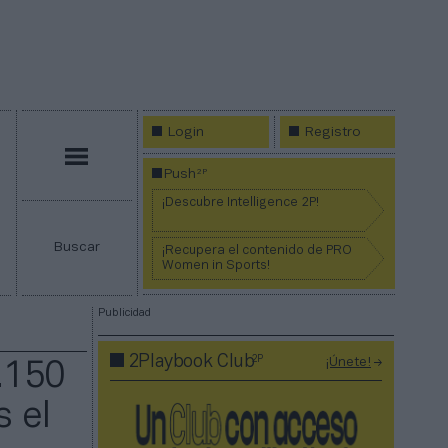
Login
Registro
Menú
2P
Push
¡Descubre Intelligence 2P!
Buscar
¡Recupera el contenido de PRO
Women in Sports!
Publicidad
2P
2Playbook Club
¡Únete!
.150
s el