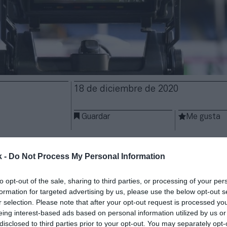
18 de diciembre de 2020
Guardar
Me gusta
ía, esta vez sí, en superar los mil millones de euros 
k -
Do Not Process My Personal Information
s de televisión en Italia. La gestora de la máxima c
esional del país ha aprobado los pliegos con los lote
etransmisiones del ciclo 2021-2024, y
el importe ag
to opt-out of the sale, sharing to third parties, or processing of your per
formation for targeted advertising by us, please use the below opt-out s
.150 millones de euros anuales si se cumplen sus o
r selection. Please note that after your opt-out request is processed y
 la agencia de noticias
Ansa
.
eing interest-based ads based on personal information utilized by us or
precio mínimo que resulta de sumar el que se ha es
disclosed to third parties prior to your opt-out. You may separately opt-