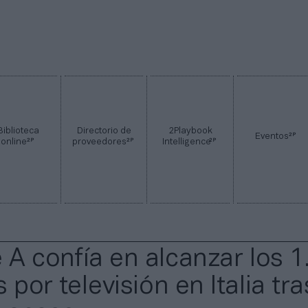
Biblioteca
Directorio de
2Playbook
2P
Eventos
2P
2P
2P
online
proveedores
Intelligence
e A confía en alcanzar los 1
 por televisión en Italia tra