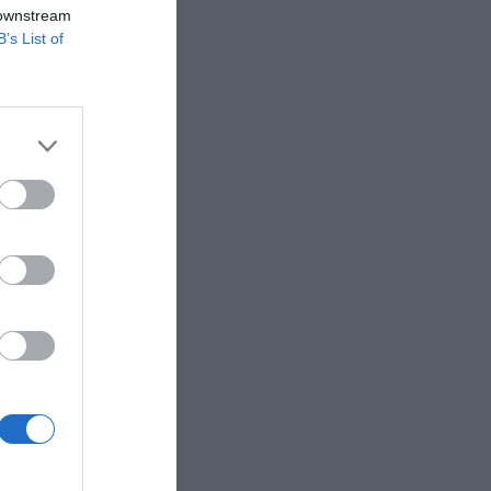
antes. El
 downstream
en
B’s List of
en cuenta
1.050
 crear un
e
inalmente
ie A
debajo del
l contrato
e euros
otes por
A. Dazn,
 el