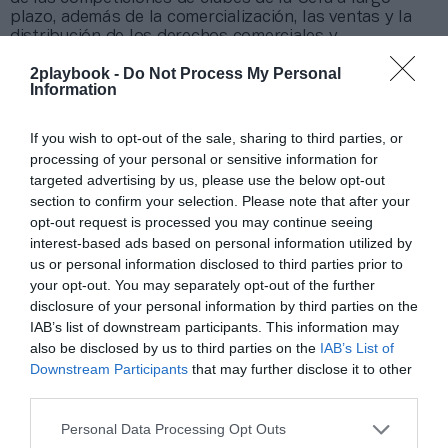
plazo, además de la comercialización, las ventas y la
distribución de los derechos comerciales y
audiovisuales.
2playbook -
Do Not Process My Personal
Information
Sobre Intelligence 2P
If you wish to opt-out of the sale, sharing to third parties, or
Intelligence 2P
es la unidad de estrategia e
processing of your personal or sensitive information for
inteligencia de mercado de 2Playbook, cuya plataforma
targeted advertising by us, please use the below opt-out
de datos monitoriza en tiempo real el negocio de 60
clubes de LaLiga, Liga F y Primera Rfef; 200 clubes de
section to confirm your selection. Please note that after your
ligas europeas; 22 clubes de ACB y Primera FEB.
opt-out request is processed you may continue seeing
La plataforma también contabiliza la asistencia a
interest-based ads based on personal information utilized by
todos los eventos deportivos, de entretenimiento y
us or personal information disclosed to third parties prior to
música en España, así como más de 25.000 contratos
your opt-out. You may separately opt-out of the further
de patrocinio en el mercado español y otros 7.000
disclosure of your personal information by third parties on the
contratos de las ligas europeas y norteamericanas de
IAB’s list of downstream participants. This information may
fútbol y baloncesto, segmentados por competición,
also be disclosed by us to third parties on the
IAB’s List of
tipología de activos, marcas, categorías de producto y
Downstream Participants
that may further disclose it to other
valor económico aproximado de cada acuerdo. Si
third parties.
quieres más información, contacta con nosotros a
través de
intelligence@2playbook.com
.
Personal Data Processing Opt Outs