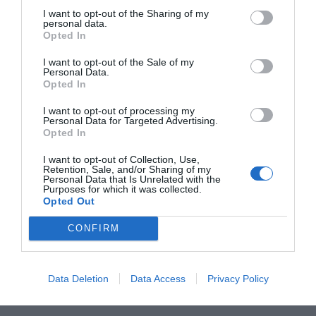
Añadir
2Playbook
como fuente preferida de Google
I want to opt-out of the Sharing of my
de forma gratuita
personal data.
Mantente informado con las últimas noticias de actualidad.
Opted In
ACTIVAR AHORA
I want to opt-out of the Sale of my
Personal Data.
Opted In
Compartir
I want to opt-out of processing my
Personal Data for Targeted Advertising.
Imprimir
Opted In
I want to opt-out of Collection, Use,
Índex
2P
Retention, Sale, and/or Sharing of my
Personal Data that Is Unrelated with the
Purposes for which it was collected.
Opted Out
Uefa
CONFIRM
ECA
Champions League
Data Deletion
Data Access
Privacy Policy