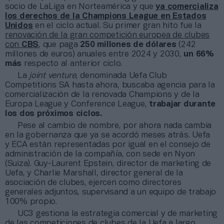
socio de LaLiga en Norteamérica y que
ya comercializa
los derechos de la Champions League en Estados
Unidos
en el ciclo actual. Su primer gran hito fue la
renovación de la gran competición europea de clubes
con
CBS
, que paga
250 millones de dólares
(242
millones de euros) anuales entre 2024 y 2030,
un 66%
más
respecto al anterior ciclo.
La
joint venture
, denominada Uefa Club
Competitions SA hasta ahora, buscaba agencia para la
comercialización de la renovada Champions y de la
Europa League y Conference League,
trabajar durante
los dos próximos ciclos.
Pese al cambio de nombre, por ahora nada cambia
en la gobernanza que ya se acordó meses atrás. Uefa
y ECA están representadas por igual en el consejo de
administración de la compañía, con sede en Nyon
(Suiza). Guy-Laurent Epstein, director de marketing de
Uefa, y Charlie Marshall, director general de la
asociación de clubes, ejercen como directores
generales adjuntos, supervisand a un equipo de trabajo
100% propio.
UC3 gestiona la estrategia comercial y de marketing
de las competiciones de clubes de la Uefa a largo