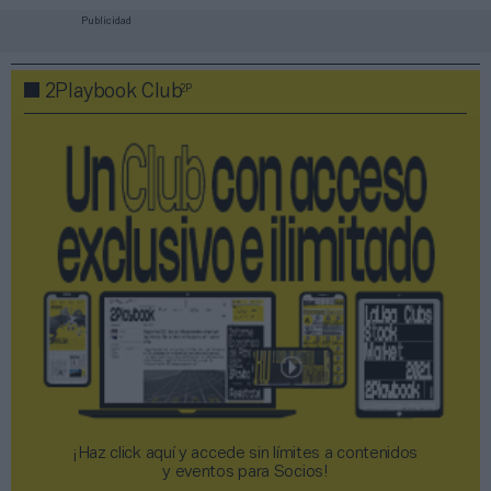
Publicidad
2P
2Playbook Club
¡Haz click aquí y accede sin límites a contenidos
y eventos para Socios!​​​​​​​