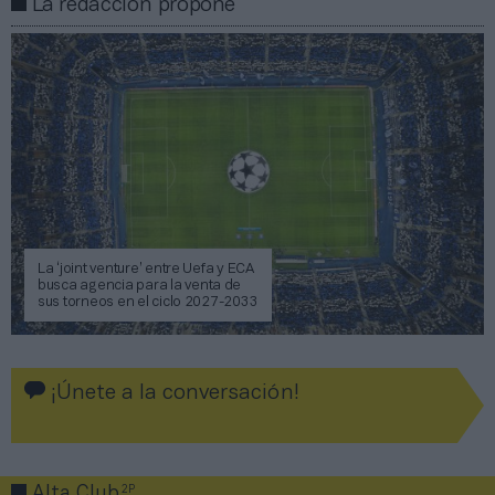
La redacción propone
La ‘joint venture’ entre Uefa y ECA
busca agencia para la venta de
sus torneos en el ciclo 2027-2033
¡Únete a la conversación!
2P
Alta Club