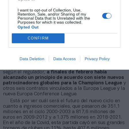
ciclo 2018-2021
, uno de sus mayores contratos en la
industria del deporte y que suponía “un antes y un
I want to opt-out of Collection, Use,
después en el marketing del banco”.
Retention, Sale, and/or Sharing of my
Personal Data that Is Unrelated with the
Aunque no quiere desvelar ningún nombre, la Uefa
Purposes for which it was collected.
prevé anunciar nuevos socios comerciales para sus
Opted Out
principales competiciones en las próximas semanas y
meses.
“Particularmente para la Europa League”
,
CONFIRM
desliza la confederación.
A las puertas de la gran renovación de la
Data Deletion
Data Access
Privacy Policy
Champions
Muestra de la salud comercial del torneo es que,
según el regulador,
a finales de febrero había
alcanzado un principio de acuerdo con siete nuevos
patrocinadores globales para la Champions League
y
otros seis contratos vinculados a la Europa League y la
nueva Europa Conference League.
Está por ver cuál será el futuro del nuevo ciclo en
cuanto a ingresos comerciales, que pasaron de 351,1
millones en el ciclo 2000-2003 a 817,6 millones de
euros en 2009-2012 y a 1.375 millones en 2018-2021.
En el año de la Covid, esta partida cayó en sus grandes
torneos de clubes un 11%, hasta 407,6 millones.