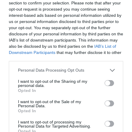
section to confirm your selection. Please note that after your
407,6 millones por el impacto de la Covid-19.
opt-out request is processed you may continue seeing
Desde la Uefa aseguran que, a pesar del golpe de la
interest-based ads based on personal information utilized by
pandemia en todo el ecosistema del fútbol y del
marketing deportivo, en un momento además de
us or personal information disclosed to third parties prior to
renovación de derechos -tanto comerciales como
your opt-out. You may separately opt-out of the further
audiovisuales-,
“hemos alcanzado e incluso superado
disclosure of your personal information by third parties on the
nuestros objetivos para el ciclo 2021-2024”
.
IAB’s list of downstream participants. This information may
En ese tablero de patrocinadores, en el que hasta
also be disclosed by us to third parties on the
IAB’s List of
ahora aparecía un selecto grupo de patrocinadores, la
Downstream Participants
that may further disclose it to other
confederación combinará la renovación de algunos de
third parties.
socios de larga duración (Mastercard, Heineken,
PepsiCo), con la entrada de nuevos socios como la
Personal Data Processing Opt Outs
logística FedEx y la
app
de reparto de comida a
domicilio Just Eat.
I want to opt-out of the Sharing of my
personal data.
Relacionado
Opted In
Banco Santander se ‘borra’ de la Champions League: no
renovará su patrocinio global con Uefa
I want to opt-out of the Sale of my
Personal Data.
Uno de los patrocinadores globales que no
Opted In
continuará es Banco Santander
, tal y como
avanzó
2Playbook
.
La entidad financiera entró como
I want to opt-out of processing my
Personal Data for Targeted Advertising.
socio de la máxima competición de clubes para el
Opted In