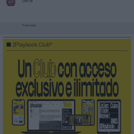
Uefa
Publicidad
2P
2Playbook Club