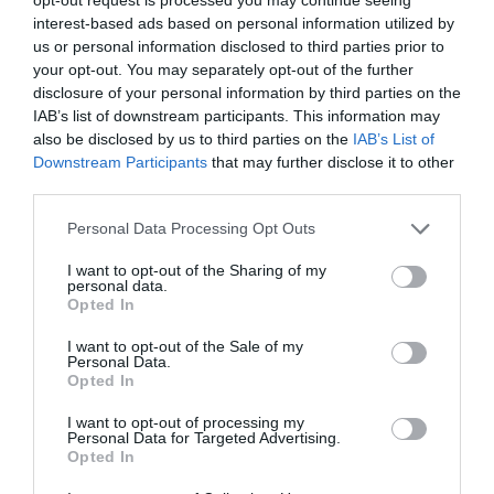
importantes atletas como Rafa Nadal,
interest-based ads based on personal information utilized by
Carolina Marín, Mireia Belmonte o Javier
us or personal information disclosed to third parties prior to
Gómez Noya
your opt-out. You may separately opt-out of the further
disclosure of your personal information by third parties on the
IAB’s list of downstream participants. This information may
Al margen del fútbol, “en los mercados más
also be disclosed by us to third parties on the
IAB’s List of
importantes para el banco, complementamos los
Downstream Participants
that may further disclose it to other
patrocinios globales con patrocinios más locales,
third parties.
principalmente enfocados en el deporte, la cultura y
entretenimiento”, como las Santander Cycles en
Personal Data Processing Opt Outs
Londres o eventos de gastronomía y moda en Brasil. En
España, su cartera de patrocinios al margen de LaLiga
I want to opt-out of the Sharing of my
incluye diversos atletas, entre los que destacan Rafa
personal data.
Nadal, Carolina Marín, Javier Gómez Noya o Mireia
Opted In
Belmonte. También cuenta con los campeones del
mundo de atletismo Abel Antón y Martín Fiz y el
I want to opt-out of the Sale of my
ciclista Miguel Indurain para activar sus proyectos
Personal Data.
vinculados al deporte popular.
Opted In
El tenista de Manacor fue el último en unirse al
I want to opt-out of processing my
elenco de deportistas de alto nivel del Santander, tras
Personal Data for Targeted Advertising.
poner fin a su vínculo con Banco Sabadell. Nadal, que
Opted In
en el pasado ya fue imagen del Banesto -absorbido
tiempo después por el Santander-, es la imagen de la