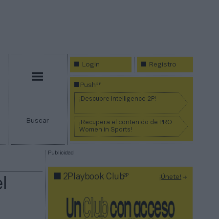
Login
Registro
Menú
2P
Push
¡Descubre Intelligence 2P!
Buscar
¡Recupera el contenido de PRO
Women in Sports!
Publicidad
2P
2Playbook Club
¡Únete!
l