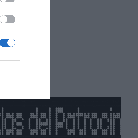
?
do!