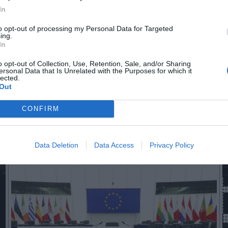
In
to opt-out of processing my Personal Data for Targeted
n no formas parte de 2Playbook Club
ing.
In
ocio o únete gratis como Simpatizante para leer este conteni
o opt-out of Collection, Use, Retention, Sale, and/or Sharing
¡Suscríbete!
Inicia sesión
ersonal Data that Is Unrelated with the Purposes for which it
lected.
Out
CONFIRM
Imprimir
Data Deletion
Data Access
Privacy Policy