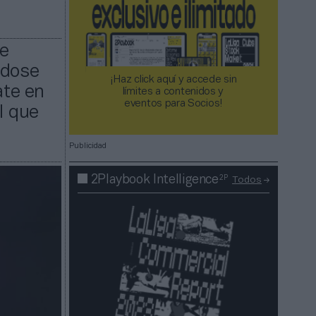
de
ndose
¡Haz click aquí y accede sin
ate en
límites a contenidos y
eventos para Socios!​​​​​​​
l que
Publicidad
2P
2Playbook Intelligence
Todos