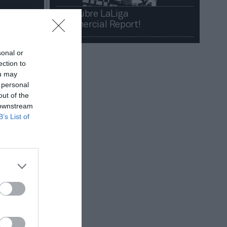
¡Descubre LaLiga
Commercial Report!​​
sonal or
ection to
ou may
 personal
out of the
 downstream
B’s List of
os actores
Bernd