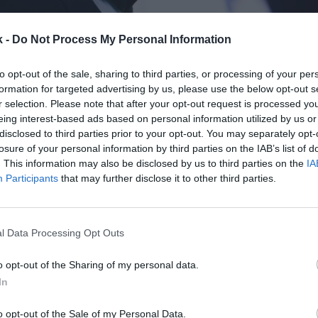
k -
Do Not Process My Personal Information
to opt-out of the sale, sharing to third parties, or processing of your per
formation for targeted advertising by us, please use the below opt-out s
r selection. Please note that after your opt-out request is processed y
eing interest-based ads based on personal information utilized by us or
 Menchén
25 de octubre de 2022
disclosed to third parties prior to your opt-out. You may separately opt-
losure of your personal information by third parties on the IAB’s list of
. This information may also be disclosed by us to third parties on the
IA
Guardar
Me gusta
Participants
that may further disclose it to other third parties.
 un diálogo abierto, honesto y sin restricciones con l
ta, quizá, es la frase que mejor resume la llegada de 
l Data Processing Opt Outs
primera línea de la Superliga europea. E
o opt-out of the Sharing of my personal data.
In
o opt-out of the Sale of my Personal Data.