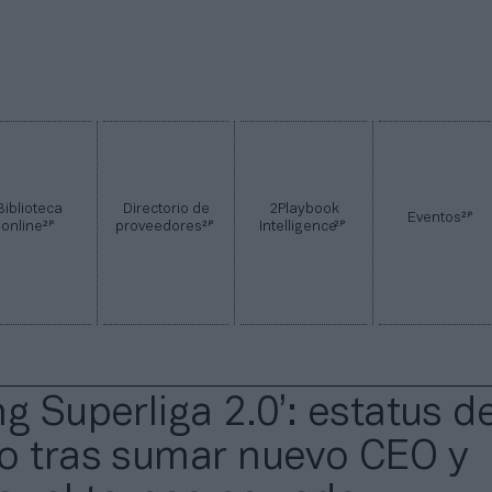
Biblioteca
Directorio de
2Playbook
2P
Eventos
2P
2P
2P
online
proveedores
Intelligence
g Superliga 2.0’: estatus de
o tras sumar nuevo CEO y