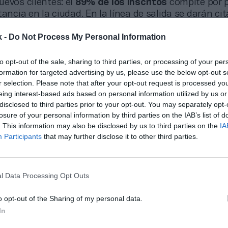
evos clientes: el
89% de los inscritos
compite por 
tancia en la ciudad. En la línea de salida se darán ci
n una media de edad global de los participantes de
k -
Do Not Process My Personal Information
 revierte positivamente en la economía local; vamos 
a que la ciudad acoja citas que construyan un
legad
to opt-out of the sale, sharing to third parties, or processing of your per
ha explicado
Rocío Gil,
concejala de Deportes de Valenc
formation for targeted advertising by us, please use the below opt-out s
 el evento generó 4,84 millones de euros en la econ
r selection. Please note that after your opt-out request is processed y
 cada euro que se destinó a la organización de esta 
eing interest-based ads based on personal information utilized by us or
uros de gasto turístico. El alojamiento representó c
disclosed to third parties prior to your opt-out. You may separately opt-
al, seguido de la restauración (19%), mientras que el 
losure of your personal information by third parties on the IAB’s list of
te entre transporte, compras en comercios y ocio.
. This information may also be disclosed by us to third parties on the
IA
Participants
that may further disclose it to other third parties.
,
Luis Cervera,
director general de deportes de la Gen
 señalado que la renovación refleja el compromiso p
región como un destino deportivo global. “IRONMAN 7
l Data Processing Opt Outs
mostrado ser un evento excepcional para la ciudad,
acional, generando impacto económico y mostrando
o opt-out of the Sharing of my personal data.
ca de infraestructuras de primer nivel, cultura y ho
In
encia”, ha destacado Cervera.