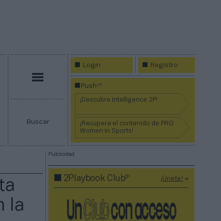
Login
Registro
Menú
2P
Push
¡Descubre Intelligence 2P!
Buscar
¡Recupera el contenido de PRO
Women in Sports!
Publicidad
2P
2Playbook Club
¡Únete!
ta
 la