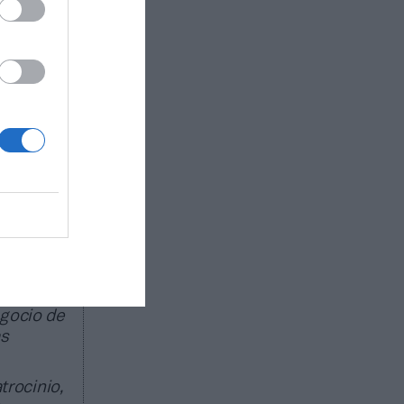
y el
El éxito de
ración y
ha
EA de The
s que el
prueba a
os tres
ado de
egocio de
as
trocinio,