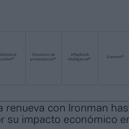
Biblioteca
Directorio de
2Playbook
2P
Eventos
2P
2P
2P
online
proveedores
Intelligence
a renueva con Ironman has
r su impacto económico en