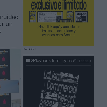
inuidad
ar un
¡Haz click aquí y accede sin
a
límites a contenidos y
eventos para Socios!​​​​​​​
Publicidad
2P
2Playbook Intelligence
Todos