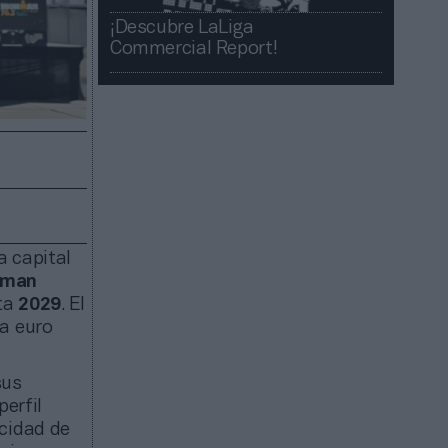
¡Descubre LaLiga
Commercial Report!​​
a capital
nman
ta
2029
. El
da euro
sus
perfil
acidad de