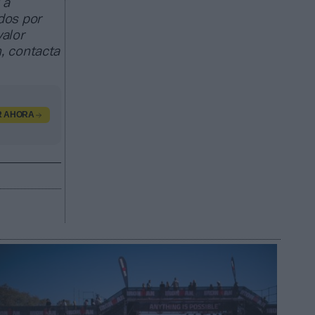
 a
dos por
valor
, contacta
R AHORA