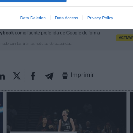
cast. También puedes seguir toda la actualidad econ
cado por mujeres a través de
PRO Women in Sports
de
Data Deletion
Data Access
Privacy Policy
ia.
aybook
como fuente preferida de Google de forma
ACTIVA
mado con las últimas noticias de actualidad.
Imprimir