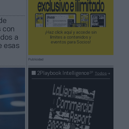
de
s con
¡Haz click aquí y accede sin
ados a
límites a contenidos y
eventos para Socios!​​​​​​​
e esas
Publicidad
2P
2Playbook Intelligence
Todos