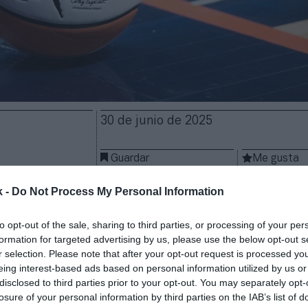
30 de junio de 2025
Guardar
Me gusta
k -
Do Not Process My Personal Information
ra su siguiente movimiento en la
expansión de equ
 anuncios de
Cleveland, Detroit y Philadelphia
como 
to opt-out of the sale, sharing to third parties, or processing of your per
 Sportico. El
fee
de entrada será de
250 millones de
formation for targeted advertising by us, please use the below opt-out s
e euros),
cinco veces más de lo que pagaron las Gol
r selection. Please note that after your opt-out request is processed y
 dos años y otras como Toronto Tempo y Portland el
eing interest-based ads based on personal information utilized by us or
disclosed to third parties prior to your opt-out. You may separately opt-
losure of your personal information by third parties on the IAB’s list of
no ha hecho oficial las adjudicaciones de las nuevas