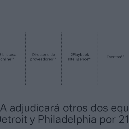
Biblioteca
Directorio de
2Playbook
2P
Eventos
2P
2P
2P
online
proveedores
Intelligence
 adjudicará otros dos equ
etroit y Philadelphia por 2