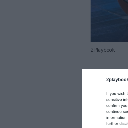
2Playbook
2playboo
La
WNBA
prepa
liga ultima los
If you wish 
ciudades, según
sensitive in
(213 millones d
confirm you
Valkyries hace
continue se
pasado.
information 
further disc
La liga aún 