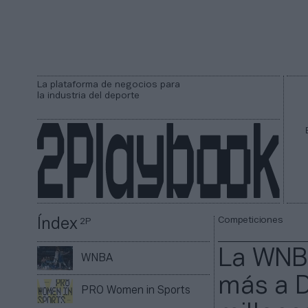
La plataforma de negocios para
la industria del deporte
Competiciones
Índex
2P
La WNBA
WNBA
más a D
PRO Women in Sports