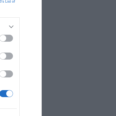
B’s List of
arán
 Detroit
ncia
n
ipos de la
y Tom
edio de
dólares.
ero de
n
micas al
ts
de audio