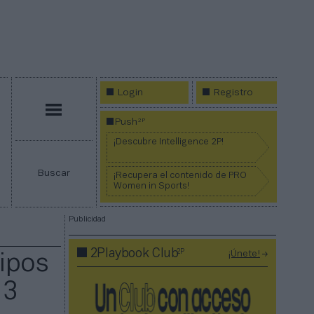
Login
Registro
Menú
2P
Push
¡Descubre Intelligence 2P!
Buscar
¡Recupera el contenido de PRO
Women in Sports!
Publicidad
2P
2Playbook Club
¡Únete!
ipos
13