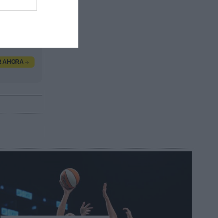
ómica del
ntro de
R AHORA