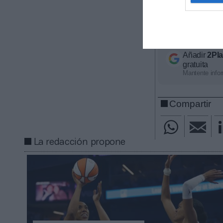
en formato pód
deporte practi
2Playbook Med
Añadir
2Pl
gratuita
Mantente infor
Compartir
La redacción propone