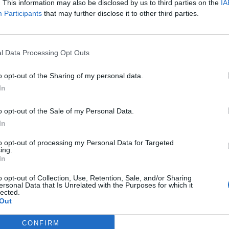
. This information may also be disclosed by us to third parties on the
IA
han debutado esta temporada y el año que viene lo h
Participants
that may further disclose it to other third parties.
nto. Una vez se incorporen Cleveland, Philadelphia y
s en la liga.
Cleveland ya había asegurado su prese
ero no así Philadelphia y Detroit, que aún mantenía
biertas con la liga.
l Data Processing Opt Outs
yectos están vinculados a los propietarios de los equ
o opt-out of the Sharing of my personal data.
 ciudades: Dan Gilbert, Josh Harris y David Blitzer, 
In
vamente. El fee de entrada se sitúa cerca del valor m
s de la WNBA, tasadas, de media,
en 269 millones de 
o opt-out of the Sale of my Personal Data.
In
to opt-out of processing my Personal Data for Targeted
bes qué es PRO Women in Sport?
ing.
In
n
es un evento organizado por 2Playbook, que en febr
 segunda edición. El evento presencial, celebrado e
o opt-out of Collection, Use, Retention, Sale, and/or Sharing
acompañado del primer informe que pone cifras econó
ersonal Data that Is Unrelated with the Purposes for which it
lected.
nera el deporte femenino en España:
Women in Spor
Out
CONFIRM
onencias están disponibles en
todas las plataformas 