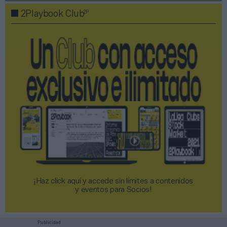
2P
2Playbook Club
¡Haz click aquí y accede sin límites a contenidos
y eventos para Socios!​​​​​​​
Publicidad