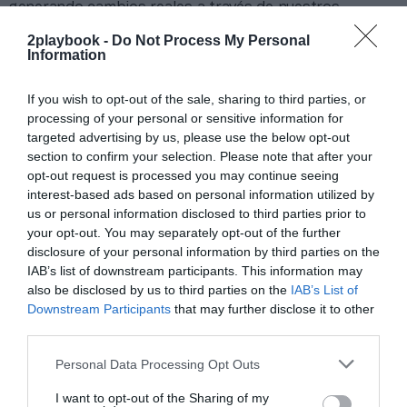
generando cambios reales a través de nuestros
programas y nuestro compromiso de defender la salud
2playbook -
Do Not Process My Personal
y el empoderamiento de las mujeres en todo el mundo”.
Information
Sobre Intelligence 2P
If you wish to opt-out of the sale, sharing to third parties, or
processing of your personal or sensitive information for
Intelligence 2P
es la unidad de estrategia e
targeted advertising by us, please use the below opt-out
inteligencia de mercado de 2Playbook, cuya plataforma
de datos monitoriza en tiempo real el negocio de 60
section to confirm your selection. Please note that after your
clubes de LaLiga, Liga F y Primera Rfef; 200 clubes de
opt-out request is processed you may continue seeing
ligas europeas; 22 clubes de ACB y Primera FEB.
interest-based ads based on personal information utilized by
La plataforma también contabiliza la asistencia a
us or personal information disclosed to third parties prior to
todos los eventos deportivos, de entretenimiento y
your opt-out. You may separately opt-out of the further
música en España, así como más de 25.000 contratos
disclosure of your personal information by third parties on the
de patrocinio en el mercado español y otros 7.000
IAB’s list of downstream participants. This information may
contratos de las ligas europeas y norteamericanas de
also be disclosed by us to third parties on the
IAB’s List of
fútbol y baloncesto, segmentados por competición,
Downstream Participants
that may further disclose it to other
tipología de activos, marcas, categorías de producto y
third parties.
valor económico aproximado de cada acuerdo. Si
quieres más información, contacta con nosotros a
Personal Data Processing Opt Outs
través de
intelligence@2playbook.com
.
I want to opt-out of the Sharing of my