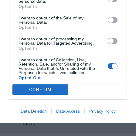
Añadir
2Playbook
como fuente preferida de Google
personal data.
de forma gratuita
Opted In
Mantente informado con las últimas noticias de actualidad.
ACTIVAR AHORA
I want to opt-out of the Sale of my
Personal Data.
Opted In
I want to opt-out of processing my
Compartir
Personal Data for Targeted Advertising.
Opted In
Imprimir
I want to opt-out of Collection, Use,
Retention, Sale, and/or Sharing of my
Personal Data that Is Unrelated with the
Índex
2P
Purposes for which it was collected.
Opted Out
PRO Women in Sports
CONFIRM
WTA
Data Deletion
Data Access
Privacy Policy
Publicidad