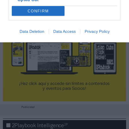
CONFIRM
Data Deletion
Data Access
Privacy Policy
¡Haz click aquí y accede sin límites a contenidos
y eventos para Socios!​​​​​​​
Publicidad
2P
2Playbook Intelligence