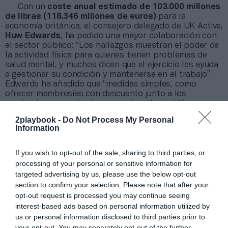
Con un
coste anual estimado de 103.000 millones
de libras (118.346 millones de euros)
para la
economía británica, el consejero delegado de UK Active,
Huw Edwards
, ha pedido una mayor colaboración con
el sector público: “Los hallazgos muestran el poder de
la actividad física para quienes tienen problemas de
salud mental, y muchos dicen que el ejercicio les ayuda
a gestionar su condición y mantenerse en el trabajo”.
Edwards ha añadido que “medidas simples, como
ofrecer membresías con descuento junto a los
empleadores, pueden hacer que la actividad física se
perciba como una necesidad cotidiana, no como un
2playbook -
Do Not Process My Personal
lujo”.
Information
If you wish to opt-out of the sale, sharing to third parties, or
¡Compra tu entrada para PRO Fitness 2025!
processing of your personal or sensitive information for
PRO Fitness
es una jornada profesional organizada
targeted advertising by us, please use the below opt-out
por 2Playbook que este 2025 cumple tres ediciones
section to confirm your selection. Please note that after your
celebrándose en Madrid. El evento presencial, en el que
opt-out request is processed you may continue seeing
cada año se citan alrededor de 200 profesionales de la
gestión de instalaciones deportivas, es un punto de
interest-based ads based on personal information utilized by
encuentro para directivos y directivas, para abordar de
us or personal information disclosed to third parties prior to
mano de expertos algunos de los temas que ocupan su
your opt-out. You may separately opt-out of the further