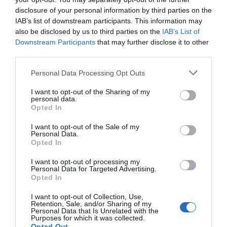
día a día: desde la creación de marca hasta la definición
disclosure of your personal information by third parties on the
de precios, pasando por la expansión y la creación de
IAB’s list of downstream participants. This information may
experiencias al cliente.
¡Hazte con tu entrada!
also be disclosed by us to third parties on the
IAB’s List of
Downstream Participants
that may further disclose it to other
Añadir
2Playbook
como fuente preferida de Google
third parties.
de forma gratuita
Mantente informado con las últimas noticias de actualidad.
Personal Data Processing Opt Outs
ACTIVAR AHORA
I want to opt-out of the Sharing of my
personal data.
Opted In
Compartir
I want to opt-out of the Sale of my
Personal Data.
Imprimir
Opted In
I want to opt-out of processing my
Personal Data for Targeted Advertising.
Publicidad
Opted In
I want to opt-out of Collection, Use,
Retention, Sale, and/or Sharing of my
2P
2Playbook Club
Personal Data that Is Unrelated with the
Purposes for which it was collected.
Opted Out