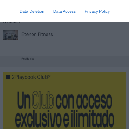
Imprimir
Data Deletion
Data Access
Privacy Policy
Índex
2P
Etenon Fitness
Publicidad
2P
2Playbook Club