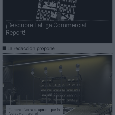
¡Descubre LaLiga Commercial
Report!​​
La redacción propone
Etenon refuerza su apuesta por la
fuerza y entra en el