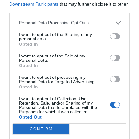
entrenamiento de alto rendimiento con una experiencia
Downstream Participants
that may further disclose it to other
inmersiva.
third parties.
En el caso de
Watson
, la marca volvió a destacar
por su enfoque en la personalización, mostrando
Personal Data Processing Opt Outs
equipamiento con acabados exclusivos en tapizados,
colores y diseños, una propuesta que conecta con la
I want to opt-out of the Sharing of my
personal data.
creciente demanda de diferenciación por parte de los
Opted In
operadores.
La participación en FIBO 2026 ha permitido a
I want to opt-out of the Sale of my
Etenon reforzar su posicionamiento como especialista
Personal Data.
en fuerza, consolidar relaciones con clientes y
Opted In
partners, y generar nuevas oportunidades en un
entorno cada vez más competitivo.
I want to opt-out of processing my
Personal Data for Targeted Advertising.
Opted In
Añadir
2Playbook
como fuente preferida de Google
de forma gratuita
I want to opt-out of Collection, Use,
Mantente informado con las últimas noticias de actualidad.
Retention, Sale, and/or Sharing of my
Personal Data that Is Unrelated with the
ACTIVAR AHORA
Purposes for which it was collected.
Opted Out
CONFIRM
Compartir