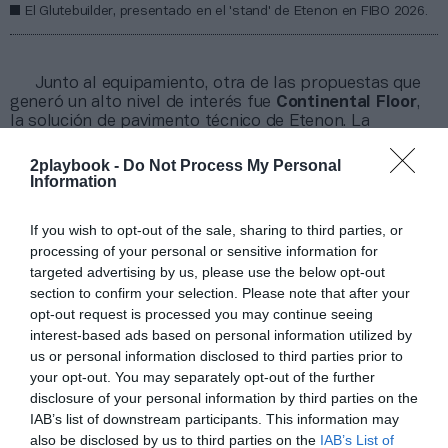
El Glutebuilder, presentado en el 'stand' de Etenon en FIBO 2026.
Junto al equipamiento, otra de las propuestas que
generó un alto nivel de interés fue
Continental Floor
,
la solución de pavimento técnico de Etenon. La
posibilidad de personalizar diferentes áreas del
gimnasio sin comprometer la seguridad ni la durabilidad
2playbook -
Do Not Process My Personal
fue especialmente valorada por los asistentes, así
Information
como
los nuevos acabados con estética de madera
y mármol
, que aportan un plus de diferenciación en el
If you wish to opt-out of the sale, sharing to third parties, or
diseño de las instalaciones.
processing of your personal or sensitive information for
Respecto a las marcas internacionales que
targeted advertising by us, please use the below opt-out
representa la compañía,
Precor
, tuvo uno de los
section to confirm your selection. Please note that after your
principales focos de atención en la zona de
opt-out request is processed you may continue seeing
Glutebuilder
, que presentó su nueva línea
interest-based ads based on personal information utilized by
selectorizada, ampliando así las opciones de
entrenamiento de glúteo a un público más amplio y
us or personal information disclosed to third parties prior to
diverso.
your opt-out. You may separately opt-out of the further
disclosure of your personal information by third parties on the
Por su parte,
Freemotion
captó el interés de los
visitantes con sus modelos de
Reformer Pilates
y el
IAB’s list of downstream participants. This information may
Incline Trainer con pantalla de 24”
, que combina
also be disclosed by us to third parties on the
IAB’s List of