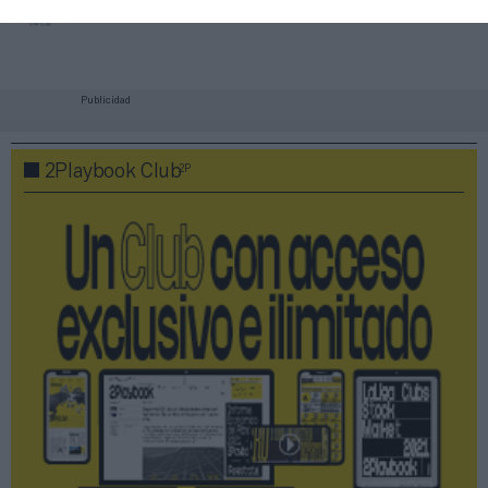
Altafit
Publicidad
2P
2Playbook Club