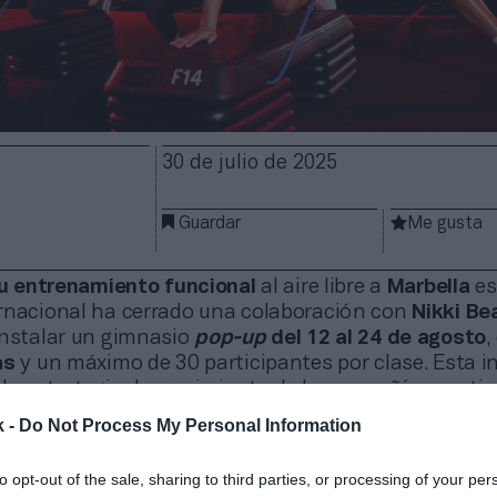
30 de julio de 2025
Guardar
Me gusta
 su entrenamiento funcional
al aire libre a
Marbella
es
rnacional ha cerrado una colaboración con
Nikki Be
nstalar un gimnasio
pop-up
del 12 al 24 de agosto
,
as
y un máximo de 30 participantes por clase. Esta in
 la
estrategia de crecimiento de la compañía
, que ti
a, en Barcelona y Madrid. La experiencia incluirá el
k -
Do Not Process My Personal Information
en el trabajo de fuerza, y contará con una zona de
 servicios complementarios para extender la jornada
to opt-out of the sale, sharing to third parties, or processing of your per
 Costa del Sol.