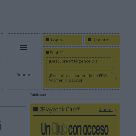
Login
Registro
Menú
2P
Push
¡Descubre Intelligence 2P!
Buscar
¡Recupera el contenido de PRO
Women in Sports!
Publicidad
2P
2Playbook Club
¡Únete!
i