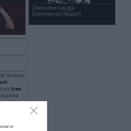
¡Descubre LaLiga
Commercial Report!​​
te verano.
ach
 con
tres
iciativa
ene dos
 formato
 de
sonal or