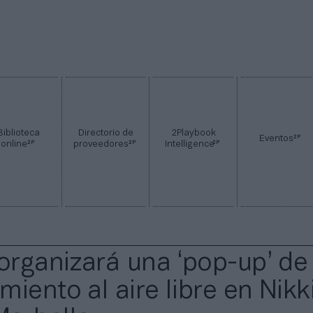
Biblioteca
Directorio de
2Playbook
2P
Eventos
2P
2P
2P
online
proveedores
Intelligence
 organizará una ‘pop-up’ de
iento al aire libre en Nikk