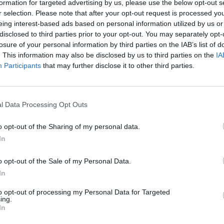
formation for targeted advertising by us, please use the below opt-out s
r selection. Please note that after your opt-out request is processed y
 doce días,
ocho entrenadores internacionales
proc
eing interest-based ads based on personal information utilized by us or
no Unido, Ecuador, Venezuela y Bélgica
impartirán s
disclosed to third parties prior to your opt-out. You may separately opt-
para las que Barry’s facilitará todo el material necesa
losure of your personal information by third parties on the IAB’s list of
én integrará el
Fuel Bar
, un servicio de nutrición co
. This information may also be disclosed by us to third parties on the
IA
recuperación con tecnología Hyperice
, además de
c
Participants
that may further disclose it to other third parties.
onalizados.
 forma parte de la
estrategia de activaciones itine
a colaboró con Nikki Beach en
Saint-Tropez en 2022
.
l Data Processing Opt Outs
 así ampliando su presencia en el sur de Europa me
eros de alto impacto
, en paralelo a su crecimiento 
o opt-out of the Sharing of my personal data.
s.
In
o es ofrecer una jornada completa que combine entre
o opt-out of the Sale of my Personal Data.
ar en un entorno premium”, explican desde la organiz
omunidad global que busca vivir intensamente a tra
In
 música y los viajes”, añaden en un comunicado con
to opt-out of processing my Personal Data for Targeted
ías.
ing.
In
a cuenta con el respaldo de varias marcas vinculadas 