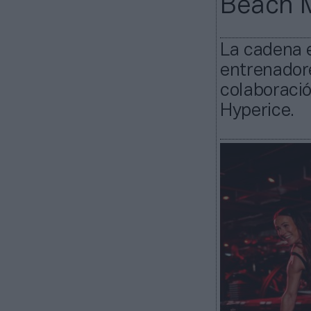
Beach M
La cadena e
entrenadore
colaboraci
Hyperice.