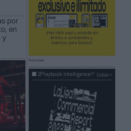
as por
o, en
¡Haz click aquí y accede sin
 y
límites a contenidos y
eventos para Socios!​​​​​​​
Publicidad
2P
2Playbook Intelligence
Todos