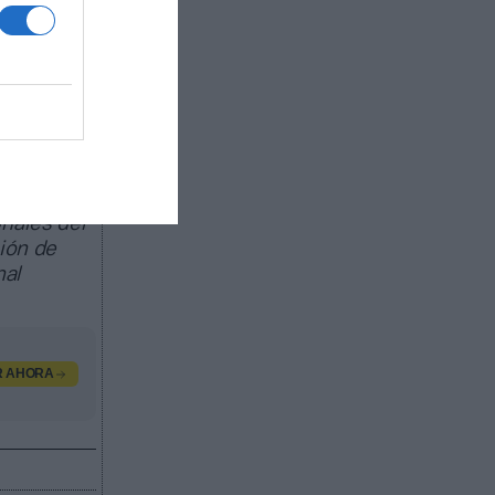
écnica
lan entre
 incluye
itness y
onales del
ción de
nal
R AHORA