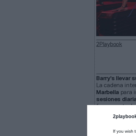
2Playbook
Barry’s llevar
La cadena inte
Marbella
para i
sesiones diari
forma parte de
clubes en Españ
2playboo
LIFT, centrado 
recuperación y
If you wish 
bienestar en la