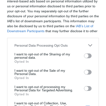
interest-based ads based on personal information utilized by
información, contacta con nosotros en
us or personal information disclosed to third parties prior to
intelligence@2playbook.com
.
your opt-out. You may separately opt-out of the further
disclosure of your personal information by third parties on the
Añadir
2Playbook
como fuente preferida de Google
IAB’s list of downstream participants. This information may
de forma gratuita
also be disclosed by us to third parties on the
IAB’s List of
Mantente informado con las últimas noticias de actualidad.
Downstream Participants
that may further disclose it to other
ACTIVAR AHORA
third parties.
Personal Data Processing Opt Outs
Compartir
I want to opt-out of the Sharing of my
personal data.
Imprimir
Opted In
I want to opt-out of the Sale of my
Índex
2P
Personal Data.
Opted In
Basic-Fit
I want to opt-out of processing my
Personal Data for Targeted Advertising.
Opted In
I want to opt-out of Collection, Use,
Publicidad