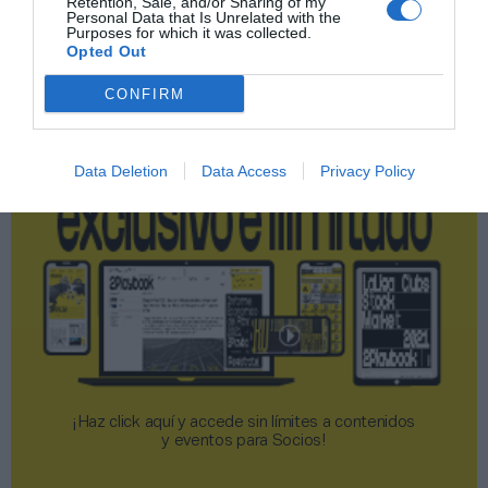
Retention, Sale, and/or Sharing of my
Personal Data that Is Unrelated with the
Purposes for which it was collected.
Opted Out
2P
2Playbook Club
CONFIRM
Data Deletion
Data Access
Privacy Policy
¡Haz click aquí y accede sin límites a contenidos
y eventos para Socios!​​​​​​​