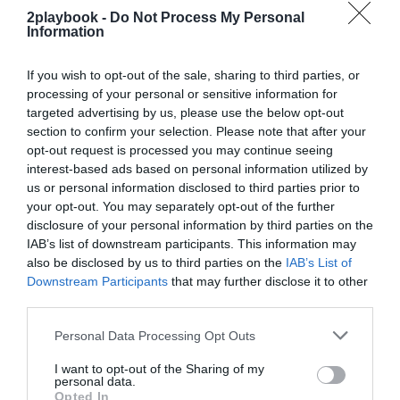
2playbook -
Do Not Process My Personal
¡Suscríbete!
Inicia sesión
Information
If you wish to opt-out of the sale, sharing to third parties, or
processing of your personal or sensitive information for
targeted advertising by us, please use the below opt-out
Compartir
section to confirm your selection. Please note that after your
opt-out request is processed you may continue seeing
Imprimir
interest-based ads based on personal information utilized by
us or personal information disclosed to third parties prior to
Índex
2P
your opt-out. You may separately opt-out of the further
disclosure of your personal information by third parties on the
IAB’s list of downstream participants. This information may
Basic-Fit
also be disclosed by us to third parties on the
IAB’s List of
Downstream Participants
that may further disclose it to other
third parties.
Publicidad
Personal Data Processing Opt Outs
I want to opt-out of the Sharing of my
2P
2Playbook Club
personal data.
Opted In