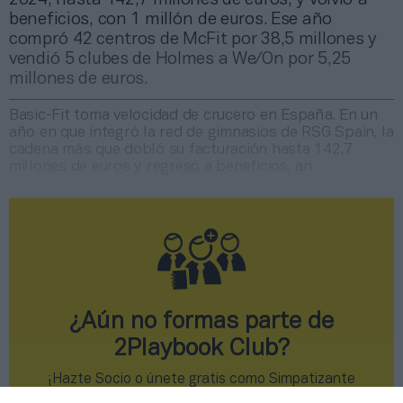
beneficios, con 1 millón de euros. Ese año
compró 42 centros de McFit por 38,5 millones y
vendió 5 clubes de Holmes a We/On por 5,25
millones de euros.
Basic-Fit toma velocidad de crucero en España. En un
año en que integró la red de gimnasios de RSG Spain, la
cadena más que dobló su facturación hasta 142,7
millones de euros y regresó a beneficios, an
¿Aún no formas parte de
2Playbook Club?
¡Hazte Socio o únete gratis como Simpatizante
para leer este contenido!