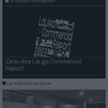
2P
2Playbook Intelligence
¡Descubre LaLiga Commercial
Report!​​
La redacción propone