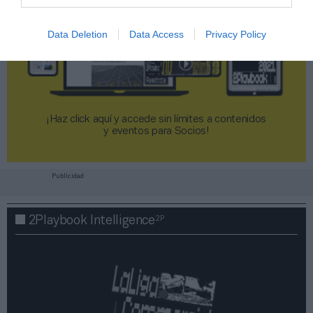
Data Deletion
Data Access
Privacy Policy
¡Haz click aquí y accede sin límites a contenidos
y eventos para Socios!​​​​​​​
Publicidad
2P
2Playbook Intelligence