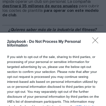
impide operar un club sin personal. La compañía
destinará 35 millones de euros anuales
para cubrir
los costes de plantilla
para operar con este modelo
de club
.
¿Quieres saber más de la industria del fitness?
Puedes hacerlo suscribiéndote a la newsletter
especializada en fitness y escuchando el
podcast
, en el
2playbook -
Do Not Process My Personal
que encontrarás entrevistas a profesionales del sector y
Information
a expertos en creación de marca, pricing, expansión y
creación de experiencias. Puedes escucharlo aquí y
If you wish to opt-out of the sale, sharing to third parties, or
suscribirte al boletín quincenal marcando PRO Fitness a
processing of your personal or sensitive information for
través de
este enlace
.
targeted advertising by us, please use the below opt-out
section to confirm your selection. Please note that after your
Añadir
2Playbook
como fuente preferida de Google
opt-out request is processed you may continue seeing
de forma gratuita
interest-based ads based on personal information utilized by
Mantente informado con las últimas noticias de actualidad.
us or personal information disclosed to third parties prior to
ACTIVAR AHORA
your opt-out. You may separately opt-out of the further
disclosure of your personal information by third parties on the
IAB’s list of downstream participants. This information may
Compartir