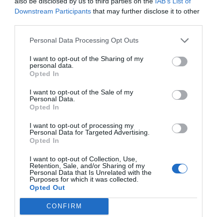
also be disclosed by us to third parties on the
IAB’s List of
Downstream Participants
that may further disclose it to other
Imprimir
third parties.
Personal Data Processing Opt Outs
Índex
2P
I want to opt-out of the Sharing of my
personal data.
Basic-Fit
Opted In
I want to opt-out of the Sale of my
Personal Data.
Opted In
Publicidad
I want to opt-out of processing my
Personal Data for Targeted Advertising.
2P
2Playbook Club
Opted In
I want to opt-out of Collection, Use,
Retention, Sale, and/or Sharing of my
Personal Data that Is Unrelated with the
Purposes for which it was collected.
Opted Out
CONFIRM