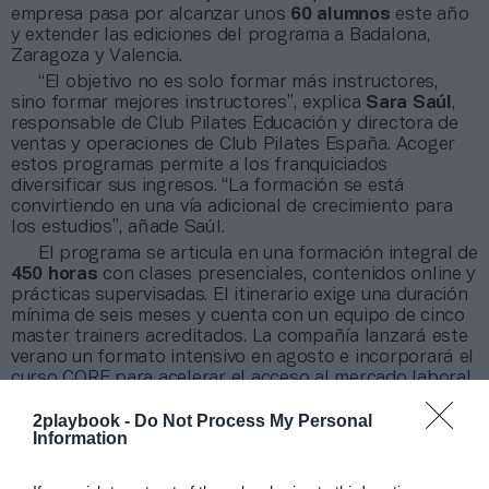
empresa pasa por alcanzar unos
60 alumnos
este año
y extender las ediciones del programa a Badalona,
Zaragoza y Valencia.
“El objetivo no es solo formar más instructores,
sino formar mejores instructores”, explica
Sara Saúl
,
responsable de Club Pilates Educación y directora de
ventas y operaciones de Club Pilates España. Acoger
estos programas permite a los franquiciados
diversificar sus ingresos. “La formación se está
convirtiendo en una vía adicional de crecimiento para
los estudios”, añade Saúl.
El programa se articula en una formación integral de
450 horas
con clases presenciales, contenidos online y
prácticas supervisadas. El itinerario exige una duración
mínima de seis meses y cuenta con un equipo de cinco
master trainers acreditados. La compañía lanzará este
verano un formato intensivo en agosto e incorporará el
curso CORE para acelerar el acceso al mercado laboral
con el reconocimiento del National Pilates Certification
2playbook -
Do Not Process My Personal
Program.
Information
Sobre Intelligence 2P