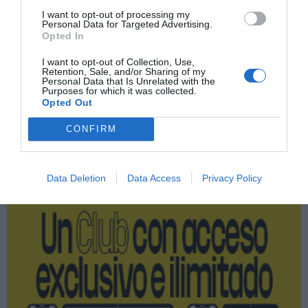
Imprimir
I want to opt-out of processing my
Personal Data for Targeted Advertising.
Opted In
Índex
2P
I want to opt-out of Collection, Use,
Retention, Sale, and/or Sharing of my
Club Pilates
Personal Data that Is Unrelated with the
Purposes for which it was collected.
Opted Out
CONFIRM
Publicidad
Data Deletion
Data Access
Privacy Policy
2P
2Playbook Club