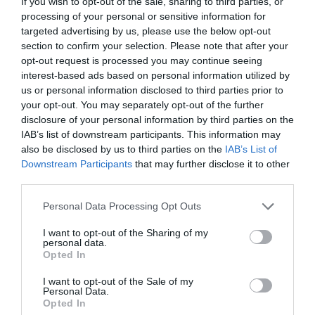
If you wish to opt-out of the sale, sharing to third parties, or
processing of your personal or sensitive information for
Intelligence 2P
es la unidad de estrategia e
inteligencia de mercado de 2Playbook, cuya plataforma
targeted advertising by us, please use the below opt-out
de datos monitoriza en tiempo real el negocio de medio
section to confirm your selection. Please note that after your
centenar de cadenas de gimnasios, para analizar y
opt-out request is processed you may continue seeing
comparar el rendimiento anual de las compañías en sus
interest-based ads based on personal information utilized by
distintas líneas de actividad.
us or personal information disclosed to third parties prior to
La plataforma incluye un geolocalizador con más de
your opt-out. You may separately opt-out of the further
16.000 centros deportivos en España, Portugal, Italia y
disclosure of your personal information by third parties on the
Francia, categorizados por cadena, ubicación, segmento
IAB’s list of downstream participants. This information may
de negocio, servicios y precios. Si quieres más
also be disclosed by us to third parties on the
IAB’s List of
información, contacta con nosotros en
Downstream Participants
that may further disclose it to other
intelligence@2playbook.com
.
third parties.
Añadir
2Playbook
como fuente preferida de Google
Personal Data Processing Opt Outs
de forma gratuita
Mantente informado con las últimas noticias de actualidad.
I want to opt-out of the Sharing of my
ACTIVAR AHORA
personal data.
Opted In
I want to opt-out of the Sale of my
Personal Data.
Compartir
Opted In