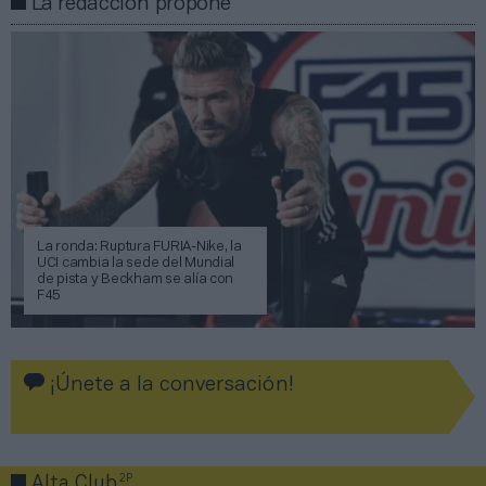
La redacción propone
La ronda: Ruptura FURIA-Nike, la
UCI cambia la sede del Mundial
de pista y Beckham se alía con
F45
¡Únete a la conversación!
2P
Alta Club