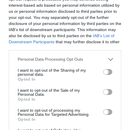
dólares
(81 millones de euros), un 77,7% más
interest-based ads based on personal information utilized by
interanual. La compañía recortó sus pérdidas a la
us or personal information disclosed to third parties prior to
mitad, hasta 32,4 millones de dólares (33 millones de
euros).
your opt-out. You may separately opt-out of the further
disclosure of your personal information by third parties on the
IAB’s list of downstream participants. This information may
Añadir
2Playbook
como fuente preferida de Google
also be disclosed by us to third parties on the
IAB’s List of
de forma gratuita
Mantente informado con las últimas noticias de actualidad.
Downstream Participants
that may further disclose it to other
ACTIVAR AHORA
third parties.
Personal Data Processing Opt Outs
Compartir
I want to opt-out of the Sharing of my
personal data.
Opted In
Imprimir
I want to opt-out of the Sale of my
Personal Data.
Índex
2P
Opted In
I want to opt-out of processing my
F45 Training
Personal Data for Targeted Advertising.
Opted In