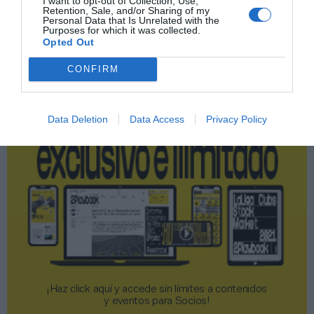
I want to opt-out of Collection, Use,
Retention, Sale, and/or Sharing of my
Publicidad
Personal Data that Is Unrelated with the
Purposes for which it was collected.
Opted Out
2P
2Playbook Club
CONFIRM
Data Deletion
Data Access
Privacy Policy
¡Haz click aquí y accede sin límites a contenidos
y eventos para Socios!​​​​​​​