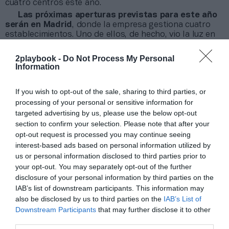
cuatro centros este año.
Las próximas aperturas previstas para este año
serán en Madrid
, donde la empresa gestiona cuatro
establecimientos. Uno de ellos, de hecho, vio la luz en
marzo. Los otros tres centros ya están firmados y en
proceso de apertura. La cadena, que tiene once centros
2playbook -
Do Not Process My Personal
operativos, también tiene interés en expandirse en las
Information
regiones del Levante y Andalucía.
If you wish to opt-out of the sale, sharing to third parties, or
Añadir
2Playbook
como fuente preferida de Google
processing of your personal or sensitive information for
de forma gratuita
targeted advertising by us, please use the below opt-out
Mantente informado con las últimas noticias de actualidad.
section to confirm your selection. Please note that after your
ACTIVAR AHORA
opt-out request is processed you may continue seeing
interest-based ads based on personal information utilized by
us or personal information disclosed to third parties prior to
Compartir
your opt-out. You may separately opt-out of the further
disclosure of your personal information by third parties on the
Imprimir
IAB’s list of downstream participants. This information may
also be disclosed by us to third parties on the
IAB’s List of
Downstream Participants
that may further disclose it to other
Índex
2P
third parties.