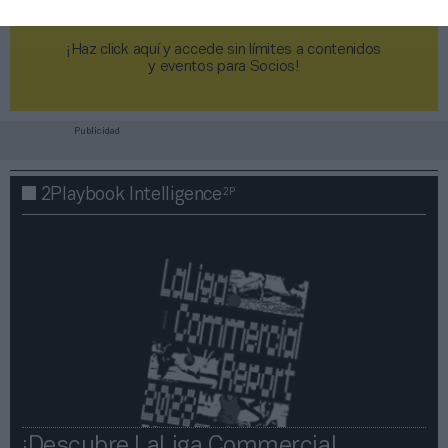
¡Haz click aquí y accede sin límites a contenidos
y eventos para Socios!​​​​​​​
Publicidad
2P
2Playbook Intelligence
¡Descubre LaLiga Commercial