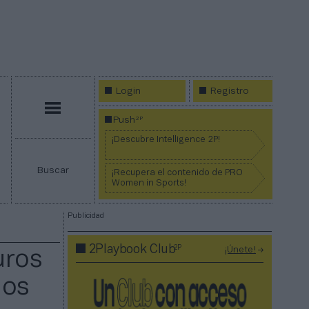
Login
Registro
Menú
2P
Push
¡Descubre Intelligence 2P!
Buscar
¡Recupera el contenido de PRO
Women in Sports!
Publicidad
2P
2Playbook Club
¡Únete!
uros
ios