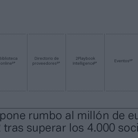
Biblioteca
Directorio de
2Playbook
2P
Eventos
2P
2P
2P
online
proveedores
Intelligence
o pone rumbo al millón de e
 tras superar los 4.000 soc