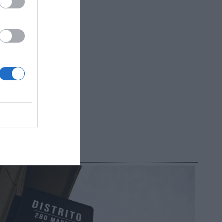
ición y
enta con
 Málaga,
R AHORA