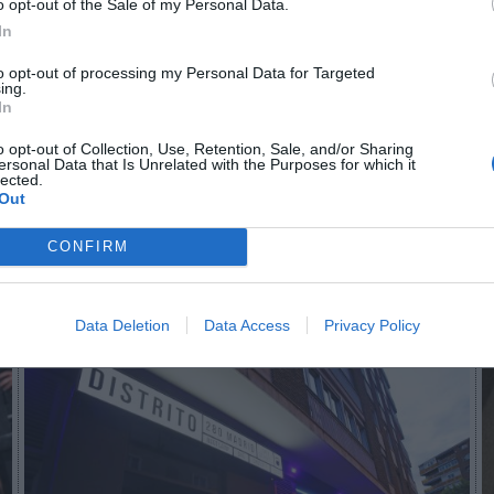
o opt-out of the Sale of my Personal Data.
mientos, así como nuevos servicios, como el de nutr
In
 todos sus centros. En la actualidad la compañía cu
 Madrid, dos en Vigo, y uno en Barcelona, Valencia,
to opt-out of processing my Personal Data for Targeted
ing.
vedra
. En total suma diez instalaciones en el país.
In
aybook
como fuente preferida de Google de forma
o opt-out of Collection, Use, Retention, Sale, and/or Sharing
ersonal Data that Is Unrelated with the Purposes for which it
ACTIVA
lected.
mado con las últimas noticias de actualidad.
Out
CONFIRM
Imprimir
Data Deletion
Data Access
Privacy Policy