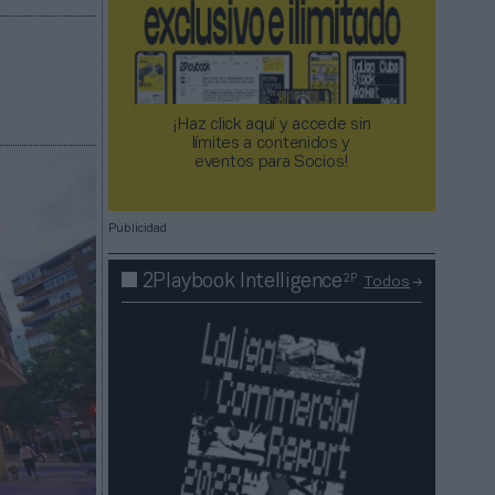
¡Haz click aquí y accede sin
límites a contenidos y
eventos para Socios!​​​​​​​
Publicidad
2P
2Playbook Intelligence
Todos