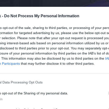
k -
Do Not Process My Personal Information
1 de diciembre de 2022
to opt-out of the sale, sharing to third parties, or processing of your per
Guardar
Me gusta
formation for targeted advertising by us, please use the below opt-out s
r selection. Please note that after your opt-out request is processed y
eing interest-based ads based on personal information utilized by us or
rumbo al millón de euros de ingresos en 2022
. La ca
disclosed to third parties prior to your opt-out. You may separately opt-
que, especializada en entrenamiento funcional y de 
losure of your personal information by third parties on the IAB’s list of
evé doblar el volumen de negocio que obtuvo el año 
. This information may also be disclosed by us to third parties on the
IA
ntar un 7% su base de socios
, que ya ha superado l
Participants
that may further disclose it to other third parties.
critos.
l, un 60% son mujeres y, el 60% se concentran en la
os; un 20% entre los 36 y 45 años; un 15% superan lo
l Data Processing Opt Outs
enores de 25 años.
Se estima que cerca del 42% de
o opt-out of the Sharing of my personal data.
más de un club durante el año.
In
ento ha sido posible en parte por la apertura durant
o deportivo ubicado en Málaga
y a la incorporación