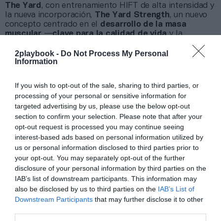
The Yard
, con entrenamiento HIFT de alta intensidad y
la nueva incorporación,
The Yard Strength
, un nuevo
concepto centrado en el
desarrollo de la masa
muscular
—
clave para la calidad de vida
y la
prevención de enfermedades, tanto para personas que
se inician como para perfiles avanzados—.ç
2playbook -
Do Not Process My Personal
Information
A ello se suman
Zenstudio
, dedicado a Yoga,
Meditación, Pilates y Barre;
The Studio
, con clases
dirigidas de alta energía; y amplias zonas de fuerza y
If you wish to opt-out of the sale, sharing to third parties, or
peso libre equipadas con
tecnología EGYM
, que
processing of your personal or sensitive information for
permite personalizar entrenamientos, automatizar
targeted advertising by us, please use the below opt-out
cargas y acompañar al usuario desde el primer día,
section to confirm your selection. Please note that after your
incluso sin experiencia previa.
opt-out request is processed you may continue seeing
“
Cuando combinamos variedad de servicios,
interest-based ads based on personal information utilized by
tecnología inteligente y una propuesta centrada en
us or personal information disclosed to third parties prior to
la comunidad, los resultados son muy superiores
your opt-out. You may separately opt-out of the further
tanto en captación como en retención”.
Por su parte
,
disclosure of your personal information by third parties on the
Carla Sucarrat, Directora de Operaciones
, subraya
IAB’s list of downstream participants. This information may
que el objetivo de la compañía es
“acompañar a las
personas hacia un estilo de vida más activo,
also be disclosed by us to third parties on the
IAB’s List of
consciente y sostenible, reforzando la idea de que
Downstream Participants
that may further disclose it to other
un gimnasio puede convertirse en un espacio de
third parties.
transformación y pertenencia”.