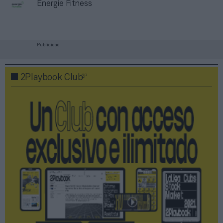
Énergie Fitness
Publicidad
2P
2Playbook Club