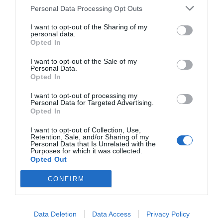
Personal Data Processing Opt Outs
Un negocio muy atractivo para el
I want to opt-out of the Sharing of my
inversor
personal data.
Opted In
Para el inversor, Energie fitness presenta una
estructura financiera especialmente competitiva que
I want to opt-out of the Sale of my
genera ingresos recurrentes y estables mes a mes, a
Personal Data.
diferencia de otros sectores. La inversión inicial, entre
Opted In
200.000 y 250.000 euros antes de financiación, da
acceso a un negocio probado que ofrece un EBITDA del
I want to opt-out of processing my
35% y un cashflow anual desde 250.000 euros. El
Personal Data for Targeted Advertising.
modelo está diseñado para funcionar con una
Opted In
estructura reducida de personal, optimizando costes
operativos y acelerando la rentabilidad.
I want to opt-out of Collection, Use,
Retention, Sale, and/or Sharing of my
“
El
rendimiento
de
los
clubes
confirma
la
Personal Data that Is Unrelated with the
Purposes for which it was collected.
robustez
del
sistema
”, destaca Juan Francisco
Opted Out
Ramírez, director de expansión de Énergie Fitness
Iberia “Muchos
franquiciados ya estudian abrir un
CONFIRM
segundo o tercer centro porque el modelo escala
muy bien y genera resultados de forma consistente
”.
Con aperturas previstas en Bilbao, Zaragoza,
Málaga, Madrid y Barcelona, además de desarrollos en
Data Deletion
Data Access
Privacy Policy
Sevilla, Valencia y Vigo en 2026, Énergie fitness avanza