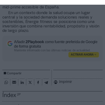
hacia su objetivo de consolidarse como la principal red
mid-prime accesible de España.
En un contexto donde la salud ocupa un lugar
central y la sociedad demanda soluciones reales y
sostenibles, Énergie fitness se posiciona como una
inversión que combina rentabilidad, propósito y visión
de largo plazo.
Añadir
2Playbook
como fuente preferida de Google
de forma gratuita
Mantente informado con las últimas noticias de actualidad.
ACTIVAR AHORA
Compartir
Imprimir
Índex
2P