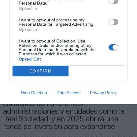
Personal Data.
El análisis de la información que proporciona la
Opted In
herramienta puede resultar clave para que las
administraciones puedan
conocer mejor un
I want to opt-out of processing my
determinado territorio desde una perspectiva de
Personal Data for Targeted Advertising.
uso deportivo
. Y, a partir de estos datos, puede
Opted In
planificar políticas que se adapten mejor a las
necesidades de sus deportistas: desde fomentar la
I want to opt-out of Collection, Use,
participación femenina, crear rutas y entornos más
Retention, Sale, and/or Sharing of my
Personal Data that Is Unrelated with the
seguros o potenciar actividades dirigidas a colectivos
Purposes for which it was collected.
específicos. “En definitiva, permite entender mejor los
Opted Out
territorios a partir de la actividad que la gente realiza, y
no la que dice que realiza, una información que permite
CONFIRM
análisis más profundos”, añade.
Data Deletion
Data Access
Privacy Policy
Wellk aglutina una quincena de
contratos con diferentes
administraciones y entidades como la
Real Sociedad, y en 2025 abrirá una
ronda de inversión para expandirse