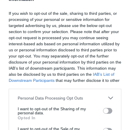
If you wish to opt-out of the sale, sharing to third parties, or
processing of your personal or sensitive information for
La integración de la app con otras plataformas de
targeted advertising by us, please use the below opt-out
entrenamiento como Strava, Apple Health, Health
Connect o Firebird le permite
acceder a los datos de
section to confirm your selection. Please note that after your
actividad deportiva
de un mayor volumen de usuarios.
opt-out request is processed you may continue seeing
Una información clave a la hora de
crear
smart cities
interest-based ads based on personal information utilized by
que tengan en cuenta los hábitos deportivos de sus
us or personal information disclosed to third parties prior to
ciudadanos a la hora de planificar los espacios
your opt-out. You may separately opt-out of the further
deportivos. Ahí entra en juego el Wellk Space, el tercer
disclosure of your personal information by third parties on the
producto de la
start up
.
IAB’s list of downstream participants. This information may
Esta división se nutre de la
información
que
also be disclosed by us to third parties on the
IAB’s List of
incorpora cada
administración
sobre la
oferta
Downstream Participants
that may further disclose it to other
disponible
y los
datos de uso deportivo
para conocer
third parties.
mejor los territorios. “Podemos saber de qué forma se
usa un determinado circuito de patinaje, si el público
Personal Data Processing Opt Outs
femenino suele evitar algunas zonas cuando sale a
correr o si los ciclistas mayores optan por rutas menos
I want to opt-out of the Sharing of my
agresivas que los jóvenes. Todo ello puede dar pie a
personal data.
diferentes conclusiones: el uso por edades, géneros o
Opted In
franjas de uso o si una ruta es más técnica”, desarrolla
el CEO de la compañía.
I want to opt-out of the Sale of my