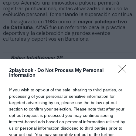
equipo. Además, una innovadora pulsera permitirá
registrar puntuaciones, metas alcanzadas e incluso la
evolución personal, fomentando la superación continua.
Inaugurado en 1985 como el
mayor polideportivo
de Cataluña
, Alfa5 fue un referente para la práctica
deportiva y la celebración de grandes eventos
culturales y deportivos en Barcelona.
Sobre Intelligence 2P
Intelligence 2P
es la unidad de estrategia e
2playbook -
Do Not Process My Personal
inteligencia de mercado de 2Playbook, cuya plataforma
Information
de datos monitoriza en tiempo real el negocio de más
de una treintena de gestoras de instalaciones deportivas
y un mapa con más de 6.800 centros deportivos
If you wish to opt-out of the sale, sharing to third parties, or
indexados. Si quieres más información, contacta con
processing of your personal or sensitive information for
nosotros a través de
intelligence@2playbook.com
.
targeted advertising by us, please use the below opt-out
section to confirm your selection. Please note that after your
Añadir
2Playbook
como fuente preferida de Google
opt-out request is processed you may continue seeing
de forma gratuita
interest-based ads based on personal information utilized by
Mantente informado con las últimas noticias de actualidad.
us or personal information disclosed to third parties prior to
ACTIVAR AHORA
your opt-out. You may separately opt-out of the further