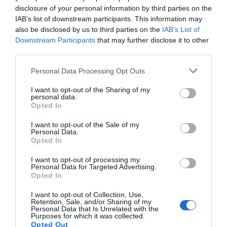
disclosure of your personal information by third parties on the
IAB’s list of downstream participants. This information may
also be disclosed by us to third parties on the
IAB’s List of
Compartir
Downstream Participants
that may further disclose it to other
third parties.
Imprimir
Personal Data Processing Opt Outs
Índex
2P
I want to opt-out of the Sharing of my
personal data.
Eurofitness
Opted In
I want to opt-out of the Sale of my
Ayuntamiento de Barcelona
Personal Data.
Opted In
I want to opt-out of processing my
Personal Data for Targeted Advertising.
Publicidad
Opted In
I want to opt-out of Collection, Use,
Retention, Sale, and/or Sharing of my
2P
2Playbook Club
Personal Data that Is Unrelated with the
Purposes for which it was collected.
Opted Out