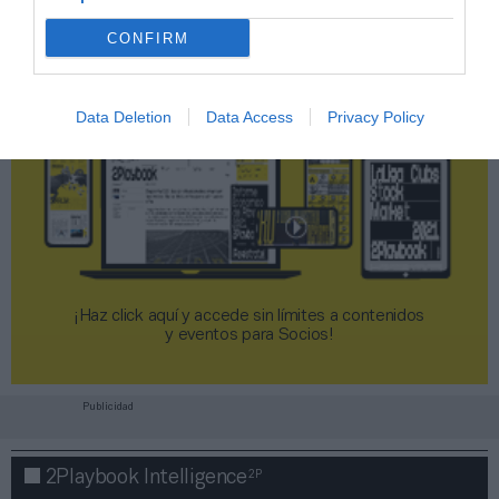
CONFIRM
Data Deletion
Data Access
Privacy Policy
¡Haz click aquí y accede sin límites a contenidos
y eventos para Socios!​​​​​​​
Publicidad
2P
2Playbook Intelligence