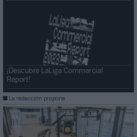
¡Descubre LaLiga Commercial
Report!​​
La redacción propone