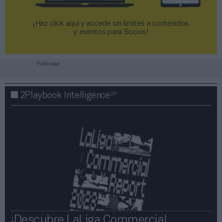
¡Haz click aquí y accede sin límites a contenidos
y eventos para Socios!​​​​​​​
Publicidad
2P
2Playbook Intelligence
¡Descubre LaLiga Commercial