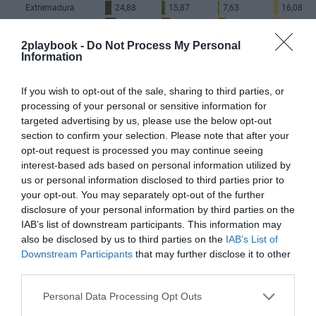
2playbook -
Do Not Process My Personal
Information
If you wish to opt-out of the sale, sharing to third parties, or
processing of your personal or sensitive information for
targeted advertising by us, please use the below opt-out
section to confirm your selection. Please note that after your
opt-out request is processed you may continue seeing
interest-based ads based on personal information utilized by
us or personal information disclosed to third parties prior to
your opt-out. You may separately opt-out of the further
disclosure of your personal information by third parties on the
La falta de ayudas directas motivó a muchos
operadores a unirse a las demandas lideradas por
IAB’s list of downstream participants. This information may
distintas patronales contra las administraciones,
a
also be disclosed by us to third parties on the
IAB’s List of
quienes reclamaban daños y perjuicios económicos por
Downstream Participants
that may further disclose it to other
las medidas para combatir la pandemia. En el caso que
third parties.
los tribunales den la razón al sector y estimen que las
empresas deben ser indemnizadas, las ayudas
Personal Data Processing Opt Outs
extraordinarias recibidas hasta la fecha se