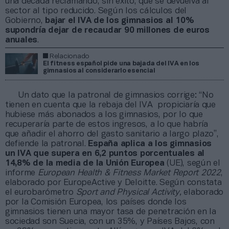
una década reclamando, sin éxito, que se devuelva al
sector al tipo reducido. Según los cálculos del
Gobierno,
bajar el IVA de los gimnasios al 10%
supondría dejar de recaudar 90 millones de euros
anuales
.
Relacionado
El fitness español pide una bajada del IVA en los
gimnasios al considerarlo esencial
Un dato que la patronal de gimnasios corrige: “No
tienen en cuenta que la rebaja del IVA propiciaría que
hubiese más abonados a los gimnasios, por lo que
recuperaría parte de estos ingresos, a lo que habría
que añadir el ahorro del gasto sanitario a largo plazo”,
defiende la patronal.
España aplica a los gimnasios
un IVA que supera en 6,2 puntos porcentuales al
14,8% de la media de la Unión Europea
(UE), según el
informe
European Health & Fitness Market Report
2022
,
elaborado por EuropeActive y Deloitte. Según constata
el eurobarómetro
Sport and Physical Activity,
elaborado
por la Comisión Europea, los países donde los
gimnasios tienen una mayor tasa de penetración en la
sociedad son Suecia, con un 35%, y Países Bajos, con