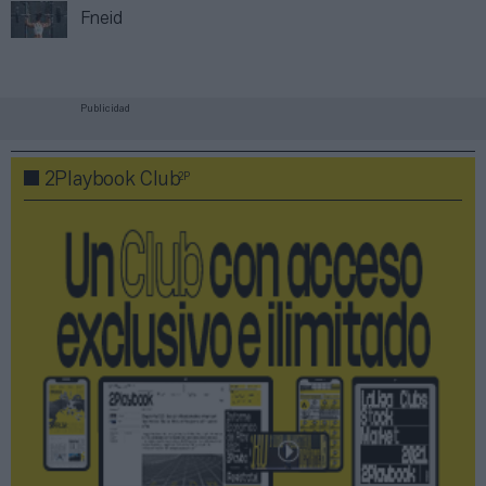
Fneid
Publicidad
2P
2Playbook Club