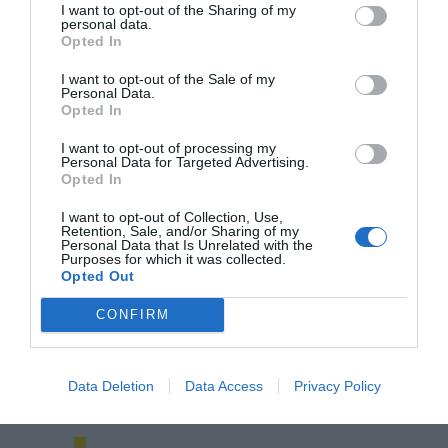
descontarían del importe final a recibir. No se
I want to opt-out of the Sharing of my
contabilizaría, aquí, la cifra que las empresas se
personal data.
ahorraron con los ERTE.
Opted In
Los gimnasios encontraron más complicidades a
I want to opt-out of the Sale of my
nivel autonómico. La Generalitat de Cataluña fue la más
Personal Data.
generosa, ya que
inyectó 47,9 millones de euros a
Opted In
través de tres convocatorias distintas
. Representa la
mitad de los cerca de
90 millones de euros que
I want to opt-out of processing my
aportaron al sector los distintos gobiernos
Personal Data for Targeted Advertising.
autonómicos
a través de planes de rescate
Opted In
específicos. Por detrás, quedaron la Junta de
Andalucía, con 14 millones de euros, y la Xunta de
I want to opt-out of Collection, Use,
Retention, Sale, and/or Sharing of my
Galicia, con 6 millones. Otros ejecutivos regionales o
Personal Data that Is Unrelated with the
bien lanzaron paquetes de ayudas más modestas o
Purposes for which it was collected.
bien incluyeron los gimnasios dentro de convocatorias
Opted Out
genéricas.
CONFIRM
Data Deletion
Data Access
Privacy Policy